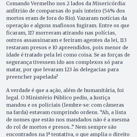
Comando Vermelho nos 2 lados da Misericórdia:
anfitrião de comparsas do país inteiro (54% dos
mortos eram de fora do Rio). Vazaram notícias da
operação e alguns mafiosos fugiram. Entre os que
ficaram, 117 morreram atirando nas polícias,
outros assassinaram e feriram agentes da lei, 113
restaram presos e 10 apreendidos, pois menor de
idade é tratado pela lei como coisa. Se as forças de
segurança tivessem ido aos complexos só para
matar, por que levaram 123 às delegacias para
preencher papelada?
A verdade é que a ação, além de humanitária, foi
legal. O Ministério Público pediu, a Justiça
mandou e os policiais (lembre-se: com câmeras
na farda) estavam cumprindo ordens. “Ah, a lista
de nomes que estão nos mandados não é a mesma
do rol de mortos e presos…” Nem sempre são
encontrados na 1ª tentativa, o que amplia o direito