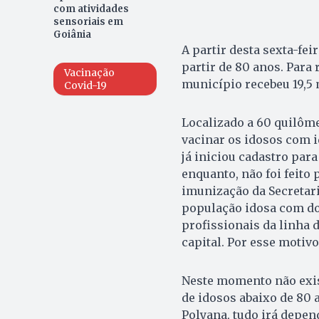
com atividades
sensoriais em
Goiânia
A partir desta sexta-fei
partir de 80 anos. Para 
Vacinação
município recebeu 19,5 
Covid-19
Localizado a 60 quilôme
vacinar os idosos com i
já iniciou cadastro par
enquanto, não foi feito
imunização da Secretar
população idosa com do
profissionais da linha 
capital. Por esse motiv
Neste momento não exis
de idosos abaixo de 80 
Polyana, tudo irá depen