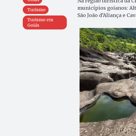
Na região turística da C
municípios goianos: Alt
Turismo
São João d’Aliança e Cav
Turismo em
Goiás