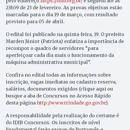
pelo endereço
https://idib.org.br/
e seguem até as
23h59 de 23 de fevereiro. As provas objetivas estão
marcadas para o dia 19 de março, com resultado
previsto para 05 de abril.
O edital foi publicado na quinta-feira, 19. O prefeito
Marden Júnior (Patriota) enfatiza a importância de
recompor o quadro de servidores “para
aperfeiçoar cada dia mais o funcionamento da
máquina administrativa municipal”.
Confira no edital todas as informações sobre
inscrição, vagas imediatas ou cadastro reserva,
salários, documentos exigidos (clique aqui ou
busque a aba de Concursos no Acesso Rápido
desta página
http://www.trindade.go.gov.br
).
A responsabilidade pela realização do certame é
do IDIB Concursos. Os inscritos de nível
Fundamental farão provas de Português e