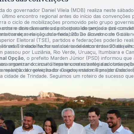
ada do governador Daniel Vilela (MDB) realiza neste sábado
 último encontro regional antes do início das convenções pa
rra o ciclo de mobilizações promovido pelo grupo governis
anha e deverá reunir as principais lideranças e pré-candid
 ocorre dois dias antes da abertura do período das conve
entativa de reeleição do emedebista ao Governo de Goiás.
ra começar na segunda-feira, 20. De acordo com o calen
perior Eleitoral (TSE)
, partidos e federações poderão reali
stinadas à escolha formal dos candidatos entre 20 de julho
ção em Trindade fecha uma série de encontros iniciada em
 passou por Luziânia, Rio Verde, Uruaçu, Itumbiara e Ca
nal Opção
, o prefeito Marden Júnior (PSD) informou que 
para encerrar o circuito repete uma estratégia adotada pel
os organizando esse último encontro antes das convençõ
campanha de reeleição do ex-governador Ronaldo Caiado 
a reeleição do governador Caiado, estamos preparando es
a cidade de Trindade. Seguimos um roteiro de sucesso que 
 encontros em Jaraguá e fechando aqui”, afirmou Marden 