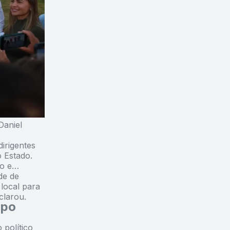
Daniel
irigentes
o Estado.
o e
de de
local para
clarou.
upo
político