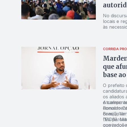
autorid
No discursa
locais e re
às necessi
CORRIDA PR
Marden 
que afu
base ao
O prefeito
candidatur
os aliados
o campo ad
Atualmente
concorrent
Ronaldo Ca
conquistar
Brasil), V
(MDB). Mar
“Eu perceb
convenções
que todos 