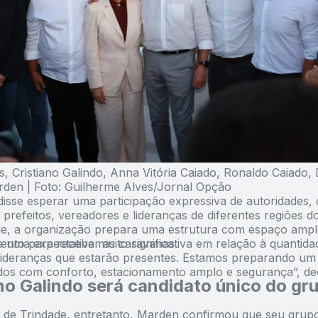
, Cristiano Galindo, Anna Vitória Caiado, Ronaldo Caiado, 
arden | Foto: Guilherme Alves/Jornal Opção
disse esperar uma participação expressiva de autoridades, d
, prefeitos, vereadores e lideranças de diferentes regiões d
e, a organização prepara uma estrutura com espaço ampl
ento para receber as caravanas.
 uma expectativa muito significativa em relação à quantida
lideranças que estarão presentes. Estamos preparando um 
dos com conforto, estacionamento amplo e segurança”, de
no Galindo será candidato único do gr
 de Trindade, entretanto, Marden confirmou que seu grupo 