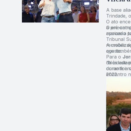
A base ali
Trindade, o
O ato ence
a pré-camp
O encontro
apoiam a t
marcado pa
Tribunal Su
reuniões de
A mobiliza
agosto.
que também
Para o
Jor
da cidade 
“Nós estam
durante a 
como foi n
2022.
encontro n
abrindo os
Opção.