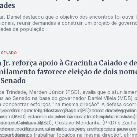
ades
r, Daniel destacou que o objetivo dos encontros foi ouvir 
gionais, reunir demandas e construir um projeto de govern
dades da população
O SENADO
Jr. reforça apoio à Gracinha Caiado e d
nilamento favorece eleição de dois nom
 Senado
 de Trindade, Marden Júnior (PSD), avalia que o afunilamen
as ao Senado na base do governador Daniel Vilela (MDB) p
 a concentrar esforços “na mesma direção”. A defesa ocor
versário, que tem Gustavo Gayer (PL) como um dos princi
, quatro nomes ligados ao grupo de Daniel e do ex-gover
es, reduz o número de postulantes para ampliar as chanc
iado (PSD) estão colocados na corrida: Gracinha Caiado (
 uma das duas vagas.
anderlan Cardoso (PSD), Gustavo Mendanha (PRD) e Zachari
den acredita que novas articulações ainda podem ocorrer 
o que, quanto mais afunilado estiver, melhor será para a b
 partidárias.
nós possamos trabalhar focados na mesma direção”, afir