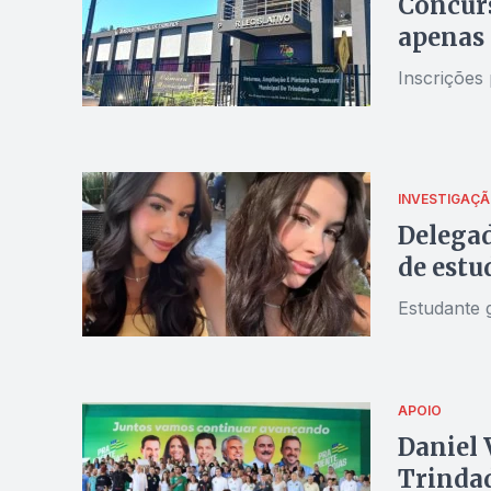
Concurs
apenas
Inscrições 
INVESTIGAÇ
Delegad
de estu
Estudante 
APOIO
Daniel 
Trindad