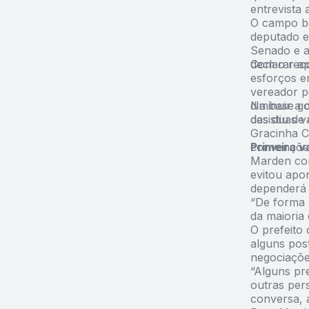
entrevista
O campo bo
deputado e
Senado e a
declarar ap
Com o recu
esforços e
vereador p
diminuir a 
Na base go
das duas v
desistiu d
Gracinha C
convenções
Primeira v
Marden con
evitou apo
dependerá 
“De forma 
da maioria
O prefeito 
alguns pos
negociações
“Alguns pr
outras pers
conversa, a