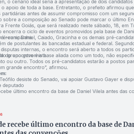
n, o cenário ideal seria a apresentação de dois candidato
 o apoio de toda a base. Entretanto, o prefeito afirmou qu
s partidárias antes de assumir compromisso com um segu
o sobre a composição ao Senado pode marcar o último En
ra Frente Goiás, que será realizado neste sábado, 18, em T
o encerra o ciclo de eventos promovidos pela base de Danie
pré-campanha.
rá reunir Daniel, Caiado, Gracinha e os demais pré-candida
ém de postulantes às bancadas estadual e federal. Segund
disputas internas, o encontro será aberto a todos os parti
 do grupo governista.
ade do encontro é a base aliada como um todo, não especif
to ou outro. Todos os pré-candidatos estarão a postos pa
m grande encontro”, afirmou.
ém:
eófilo desiste do Senado, vai apoiar Gustavo Gayer e disp
e deputado
ecebe último encontro da base de Daniel Vilela antes das 
26
e recebe último encontro da base de Da
antes das convenções