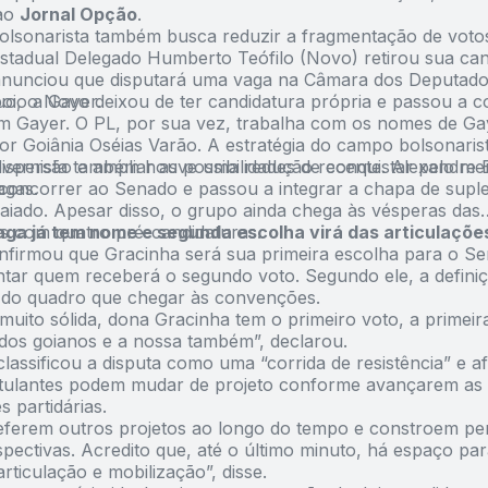
 ao
Jornal Opção
.
lsonarista também busca reduzir a fragmentação de votos
stadual Delegado Humberto Teófilo (Novo) retirou sua can
nunciou que disputará uma vaga na Câmara dos Deputado
oio a Gayer.
o, o Novo deixou de ter candidatura própria e passou a c
m Gayer. O PL, por sua vez, trabalha com os nomes de Ga
or Goiânia Oséias Varão. A estratégia do campo bolsonaris
dispersão e ampliar as possibilidades de conquistar pelo 
vernista também houve uma redução recente. Alexandre 
agas.
e concorrer ao Senado e passou a integrar a chapa de supl
aiado. Apesar disso, o grupo ainda chega às vésperas das
 com quatro pré-candidaturas.
aga já tem nome e segunda escolha virá das articulaçõe
firmou que Gracinha será sua primeira escolha para o S
ntar quem receberá o segundo voto. Segundo ele, a defini
do quadro que chegar às convenções.
muito sólida, dona Gracinha tem o primeiro voto, a primeir
 dos goianos e a nossa também”, declarou.
classificou a disputa como uma “corrida de resistência” e 
tulantes podem mudar de projeto conforme avançarem as
 partidárias.
eferem outros projetos ao longo do tempo e constroem p
pectivas. Acredito que, até o último minuto, há espaço par
rticulação e mobilização”, disse.