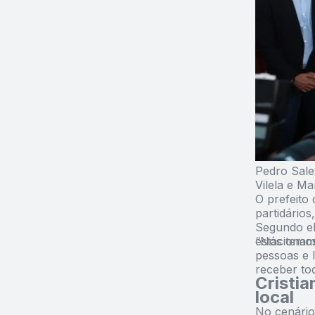
Pedro Sales
Vilela e M
O prefeito 
partidários
Segundo el
estacionam
“Nós temos
pessoas e 
receber to
Cristia
local
No cenário