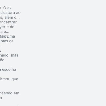
. O ex-
didatura ao
s, além de
oncentrar
yer e do
ta é
menos uma
Baldy
entes de
s
enado, mas
ção
a escolha
afirmou que
ensando em
a