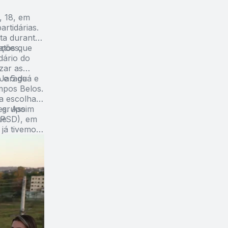
, 18, em
rtidárias.
ta durante
atos que
nções,
dário do
zar as
 e 5 de
 Jaraguá e
mpos Belos.
a escolha
o grupo
es. Assim
(PSD), em
se
já tivemos,
ao Jornal