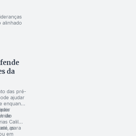
lideranças
o alinhado
efende
es da
to das pré-
ode ajudar
re enquanto
pais
nador
es de
União
as Calil
até as
ase, para
mou em