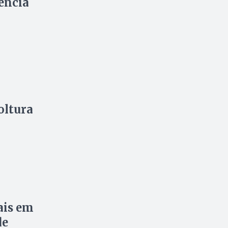
ência
oltura
ais em
de