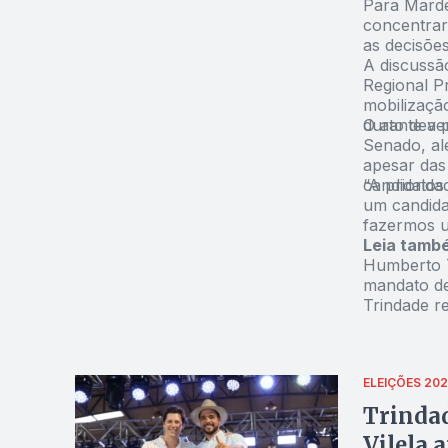
Para Marde
concentrar
as decisõe
A discussã
Regional P
mobilizaçã
durante a 
O ato deve
Senado, al
apesar das 
candidatos
“A priorid
um candida
fazermos u
Leia tamb
Humberto T
mandato d
Trindade r
ELEIÇÕES 20
Trindad
Vilela 