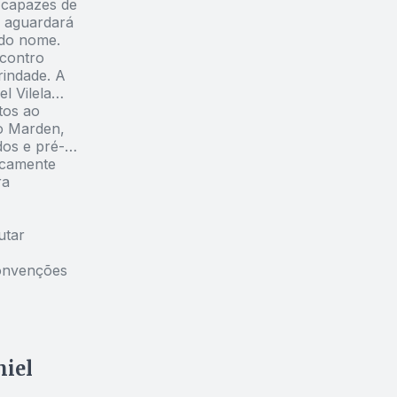
s capazes de
e aguardará
ndo nome.
contro
rindade. A
l Vilela
tos ao
o Marden,
dos e pré-
icamente
ra
utar
convenções
niel