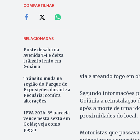
COMPARTILHAR
RELACIONADAS
Poste desaba na
Avenida T-1 e deixa
trânsito lento em
Goiânia
via e ateando fogo em o
Trânsito muda na
região do Parque de
Exposições durante a
Segundo informações pr
Pecuária; confira
Goiânia a reinstalação 
alterações
após a morte de uma idos
IPVA 2026: 5ª parcela
proximidades do local.
vence nesta sexta em
Goiás; veja como
pagar
Motoristas que passava
enfrentaram congestion