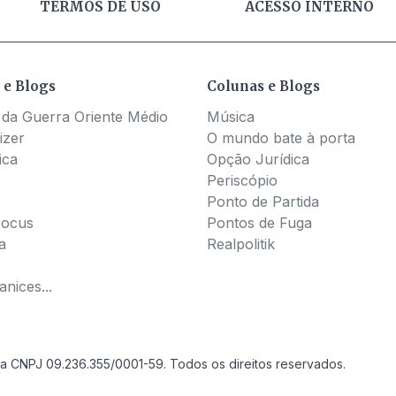
TERMOS DE USO
ACESSO INTERNO
 e Blogs
Colunas e Blogs
 da Guerra Oriente Médio
Música
izer
O mundo bate à porta
ica
Opção Jurídica
Periscópio
Ponto de Partida
Pocus
Pontos de Fuga
a
Realpolitik
nices...
a CNPJ 09.236.355/0001-59. Todos os direitos reservados.