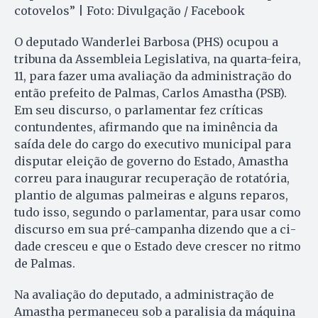
cotovelos” | Foto: Divulgação / Facebook
O deputado Wanderlei Bar­bo­sa (PHS) ocupou a
tribuna da Assembleia Legislativa, na quarta-feira,
11, para fazer uma avaliação da administração do
então prefeito de Pal­mas, Carlos Amastha (PSB).
Em seu discurso, o parlamentar fez críticas
contundentes, afir­mando que na iminência da
saída dele do cargo do executivo municipal para
disputar elei­ção de governo do Estado, Amas­tha
correu para inaugurar recuperação de rotatória,
plan­tio de algumas palmeiras e al­guns reparos,
tudo isso, se­gun­do o parlamentar, para usar como
discurso em sua pré-­campanha dizendo que a ci­
dade cresceu e que o Estado de­ve crescer no ritmo
de Pal­mas.
Na avaliação do deputado, a administração de
Amastha per­maneceu sob a paralisia da má­quina