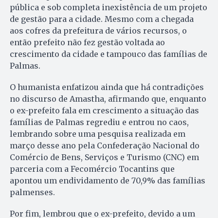
pública e sob completa inexistência de um projeto
de gestão para a cidade. Mes­mo com a chegada
aos co­fres da prefeitura de vários re­cur­sos, o
então prefeito não fez gestão voltada ao
crescimento da cidade e tampouco das famílias de
Palmas.
O humanista enfatizou ain­da que há contradições
no discurso de Amastha, afirmando que, enquanto
o ex-prefeito fa­la em crescimento a situação das
famílias de Palmas regrediu e entrou no caos,
lembrando sobre uma pesquisa realizada em
março desse ano pela Con­federação Nacional do
Co­mércio de Bens, Serviços e Tu­rismo (CNC) em
parceria com a Fecomércio Tocantins que
apontou um endividamento de 70,9% das famílias
palmenses.
Por fim, lembrou que o ex-prefeito, devido a um