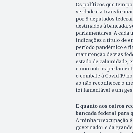
Os políticos que tem p
verdade e a transforma
por 8 deputados federai
destinados à bancada, s
parlamentares. A cada u
indicações a título de
período pandêmico e fiz
manutenção de vias fed
estado de calamidade, 
como outros parlamenta
o combate à Covid-19 no 
ao não reconhecer o me
foi lamentável e um ges
E quanto aos outros re
bancada federal para q
A minha preocupação é c
governador e da grande 