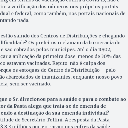
im a verificação dos números nos próprios portais
adual e federal, como também, nos portais nacionais de
entando nada.
estão saindo dos Centros de Distribuições e chegando
a dificuldade? Os prefeitos reclamam da burocracia do
e são cobrados pelos munícipes. Até o dia 10/02,
çar a aplicação da primeira dose, menos de 30% das
co estavam vacinadas. Repito: não é culpa dos
rque os estoques do Centro de Distribuição – pelo
o abarrotados de imunizantes, enquanto nosso povo
cia, sem ser vacinado.
que o Sr. direcionou para a saúde e para o combate ao
tor da Pasta alega que trata-se de emenda de
endo a destinação da sua emenda individual?
itude do Secretário Tollini. A resposta da Pasta,
$ 8,3 milhões que entraram nos cofres da saúde