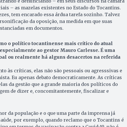
trando e denunciando – em seus discursos na câmara
ciais – as mazelas existentes no Estado do Tocantins.
zes, tem encarado essa árdua tarefa sozinho. Talvez
ersonificação da oposição, na medida em que suas
bstanciadas em documentos.
mo o político tocantinense mais crítico do atual
 especialmente ao gestor Mauro Carlesse. É uma
oal ou realmente há alguns desacertos na referida
to às críticas, elas não são pessoais ou agresssivas e
sta. Eu apenas debato democraticamente. As críticas
as da gestão que a grande maioria dos políticos do
em de dizer e, concomitantemente, fiscalizar e
mor da população e o que uma parte da imprensa já
saúde, por exemplo, quando reclamo que o Tocantins é
ing em termos de vacinação contra a Covid-19, não é