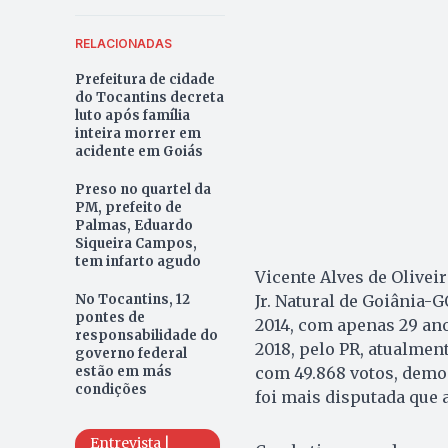
RELACIONADAS
Prefeitura de cidade
do Tocantins decreta
luto após família
inteira morrer em
acidente em Goiás
Preso no quartel da
PM, prefeito de
Palmas, Eduardo
Siqueira Campos,
tem infarto agudo
Vicente Alves de Olivei
Jr. Natural de Goiânia-G
No Tocantins, 12
pontes de
2014, com apenas 29 anos
responsabilidade do
2018, pelo PR, atualment
governo federal
com 49.868 votos, demon
estão em más
condições
foi mais disputada que a
Entrevista |