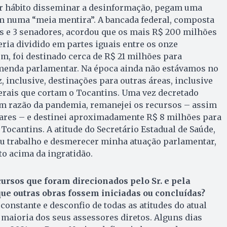
or hábito disseminar a desinformação, pegam uma
m numa “meia mentira”. A bancada federal, composta
s e 3 senadores, acordou que os mais R$ 200 milhões
eria dividido em partes iguais entre os onze
m, foi destinado cerca de R$ 21 milhões para
 emenda parlamentar. Na época ainda não estávamos no
, inclusive, destinações para outras áreas, inclusive
erais que cortam o Tocantins. Uma vez decretado
em razão da pandemia, remanejei os recursos – assim
res – e destinei aproximadamente R$ 8 milhões para
Tocantins. A atitude do Secretário Estadual de Saúde,
u trabalho e desmerecer minha atuação parlamentar,
to acima da ingratidão.
cursos que foram direcionados pelo Sr. e pela
ue outras obras fossem iniciadas ou concluídas?
onstante e desconfio de todas as atitudes do atual
maioria dos seus assessores diretos. Alguns dias