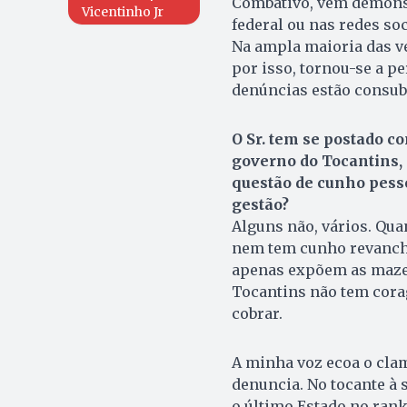
Combativo, vem demons
Vicentinho Jr
federal ou nas redes so
Na ampla maioria das ve
por isso, tornou-se a p
denúncias estão consu
O Sr. tem se postado co
governo do Tocantins,
questão de cunho pess
gestão?
Alguns não, vários. Quan
nem tem cunho revanchi
apenas expõem as mazel
Tocantins não tem corag
cobrar.
A minha voz ecoa o cla
denuncia. No tocante à 
o último Estado no rank