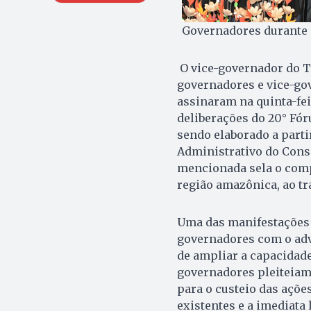
Governadores durante 
O vice-governador do 
governadores e vice-g
assinaram na quinta-feir
deliberações do 20° Fó
sendo elaborado a parti
Administrativo do Cons
mencionada sela o com
região amazônica, ao tr
Uma das manifestações 
governadores com o adve
de ampliar a capacidade
governadores pleiteiam,
para o custeio das ações
existentes e a imediata 