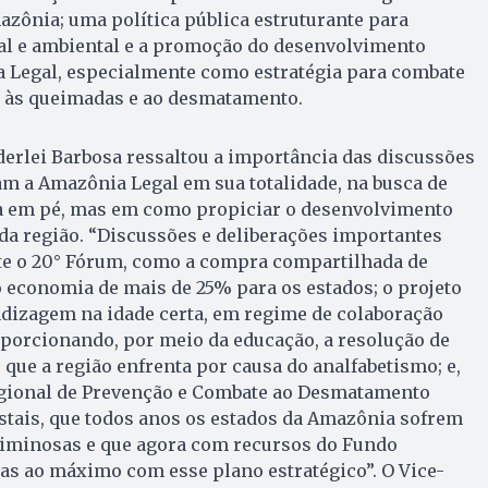
mazônia; uma política pública estruturante para
ial e ambiental e a promoção do desenvolvimento
Legal, especialmente como estratégia para combate
o às queimadas e ao desmatamento.
erlei Barbosa ressaltou a importância das discussões
m a Amazônia Legal em sua totalidade, na busca de
ta em pé, mas em como propiciar o desenvolvimento
da região. “Discussões e deliberações importantes
te o 20° Fórum, como a compra compartilhada de
economia de mais de 25% para os estados; o projeto
ndizagem na idade certa, em regime de colaboração
porcionando, por meio da educação, a resolução de
que a região enfrenta por causa do analfabetismo; e,
gional de Prevenção e Combate ao Desmatamento
estais, que todos anos os estados da Amazônia sofrem
riminosas e que agora com recursos do Fundo
as ao máximo com esse plano estratégico”. O Vice-