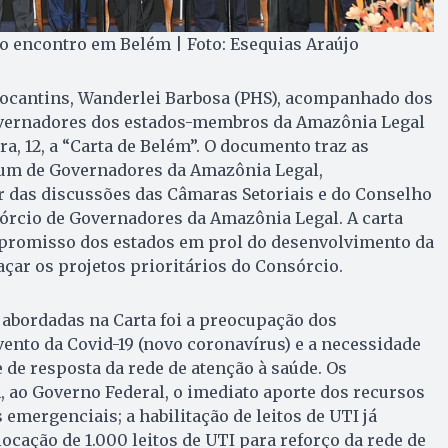
o encontro em Belém | Foto: Esequias Araújo
Tocantins, Wanderlei Barbosa (PHS), acompanhado dos
overnadores dos estados-membros da Amazônia Legal
a, 12, a “Carta de Belém”. O documento traz as
rum de Governadores da Amazônia Legal,
r das discussões das Câmaras Setoriais e do Conselho
órcio de Governadores da Amazônia Legal. A carta
promisso dos estados em prol do desenvolvimento da
açar os projetos prioritários do Consórcio.
abordadas na Carta foi a preocupação dos
nto da Covid-19 (novo coronavírus) e a necessidade
 de resposta da rede de atenção à saúde. Os
 ao Governo Federal, o imediato aporte dos recursos
 emergenciais; a habilitação de leitos de UTI já
locação de 1.000 leitos de UTI para reforço da rede de