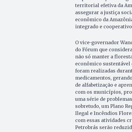
territorial efetiva da A
assegurar a justiça soc
econômico da Amazônia 
integrado e cooperativ
O vice-governador Wand
do Fórum que considera
não só manter a flores
econômico sustentável 
foram realizadas duran
medicamentos, gerando 
de alfabetização e apre
com os municípios, pro
uma série de problemas 
sobretudo, um Plano Re
Ilegal e Incêndios Flor
com essas atividades c
Petrobrás serão reduzid