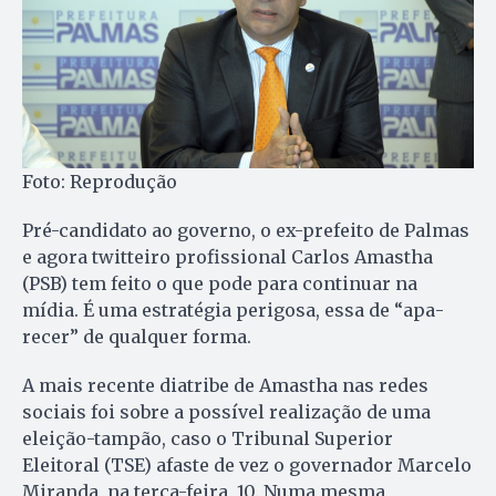
Foto: Reprodução
Pré-candidato ao governo, o ex-prefeito de Pal­mas
e agora twitteiro profissional Carlos Amas­tha
(PSB) tem feito o que po­de para continuar na
mídia. É uma estratégia perigosa, essa de “apa­
recer” de qualquer forma.
A mais recente diatribe de Amas­tha nas redes
sociais foi so­bre a possível realização de uma
elei­ção-tampão, caso o Tribunal Su­perior
Eleitoral (TSE) afaste de vez o governador Marcelo
Miran­da, na terça-feira, 10. Numa mes­ma