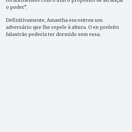
tocantinenses com o único propósito de alcançar
o poder”.
Definitivamente, Amastha en­con­trou um
adversário que lhe re­pele à altura. O ex-prefeito
fa­las­trão poderia ter dormido sem essa.