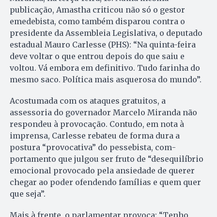
publicação, Amastha criticou não só o gestor
emedebista, como tam­bém disparou contra o
presidente da Assembleia Legislativa, o deputado
estadual Mauro Carlesse (PHS): “Na quinta-feira
deve voltar o que entrou depois do que sa­iu e
voltou. Vá embora em definitivo. Tudo farinha do
mesmo sa­co. Política mais asquerosa do mundo”.
Acostumada com os ataques gra­tuitos, a
assessoria do governador Marcelo Miranda não
respondeu à provocação. Contudo, em nota à
imprensa, Carlesse re­ba­teu de forma dura a
postura “pro­vocativa” do pessebista, com­
portamento que julgou ser fru­to de “desequilíbrio
emocional provocado pela ansiedade de querer
chegar ao poder ofendendo famílias e quem quer
que seja”.
Mais à frente, o parlamentar pro­­voca: “Tenho