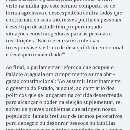
visto na mídia que este senhor comporta-se de
for­­ma agressiva e desrespeitosa con­­tra todos que
contrariam os seus interesses políticos pessoais
e es­­se tipo de atitude tem proporcionado
situações constrangedoras pa­ra as pessoas e
instituições. ‘Não me curvarei a ofensas
irresponsáveis e fruto de desequilíbrio emocional
e desespero exacerbado’”.
Ao final, o parlamentar reforçou que ocupou o
Palácio Ara­gua­ia em cumprimento a uma obri­
gação constitucional: “Ao as­su­mir interinamente
o governo do Es­ta­do, busquei, ao contrário dos
políticos que se lançaram na cor­rida desenfreada
para alcançar o poder na eleição suplementar, re­
solver os graves problemas que atin­gem nossa
população. Jamais irei usar de termos pejorativos
pa­ra denegrir ou desonrar pessoas ou famílias