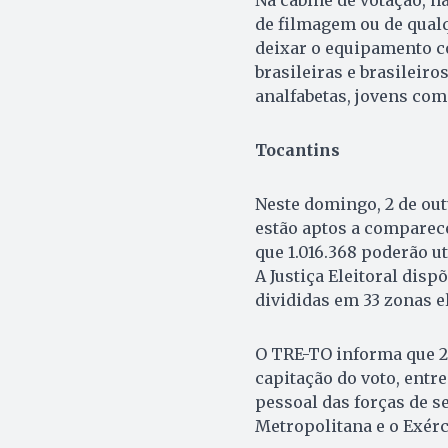
Na cabine de votação, nã
de filmagem ou de qualqu
deixar o equipamento co
brasileiras e brasileiro
analfabetas, jovens com
Tocantins
Neste domingo, 2 de outu
estão aptos a comparece
que 1.016.368 poderão ut
A Justiça Eleitoral disp
divididas em 33 zonas e
O TRE-TO informa que 2
capitação do voto, entr
pessoal das forças de se
Metropolitana e o Exérc