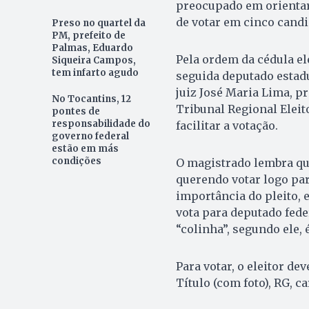
preocupado em orientar
de votar em cinco candi
Preso no quartel da
PM, prefeito de
Palmas, Eduardo
Pela ordem da cédula el
Siqueira Campos,
tem infarto agudo
seguida deputado estadu
juiz José Maria Lima, p
No Tocantins, 12
Tribunal Regional Eleito
pontes de
responsabilidade do
facilitar a votação.
governo federal
estão em más
condições
O magistrado lembra que
querendo votar logo par
importância do pleito, 
vota para deputado fede
“colinha”, segundo ele, é
Para votar, o eleitor d
Título (com foto), RG, c