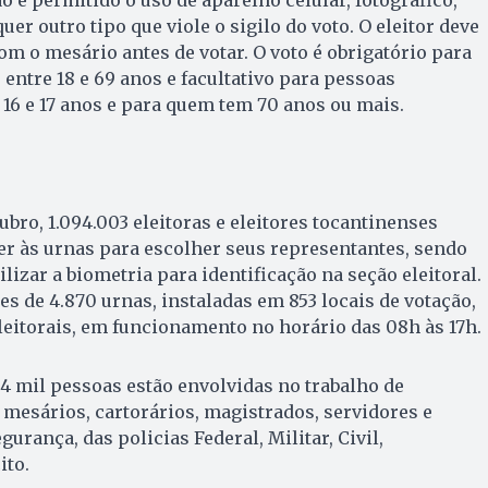
o é permitido o uso de aparelho celular, fotográfico,
er outro tipo que viole o sigilo do voto. O eleitor deve
m o mesário antes de votar. O voto é obrigatório para
s entre 18 e 69 anos e facultativo para pessoas
 16 e 17 anos e para quem tem 70 anos ou mais.
bro, 1.094.003 eleitoras e eleitores tocantinenses
r às urnas para escolher seus representantes, sendo
ilizar a biometria para identificação na seção eleitoral.
ões de 4.870 urnas, instaladas em 853 locais de votação,
leitorais, em funcionamento no horário das 08h às 17h.
4 mil pessoas estão envolvidas no trabalho de
e mesários, cartorários, magistrados, servidores e
gurança, das policias Federal, Militar, Civil,
ito.