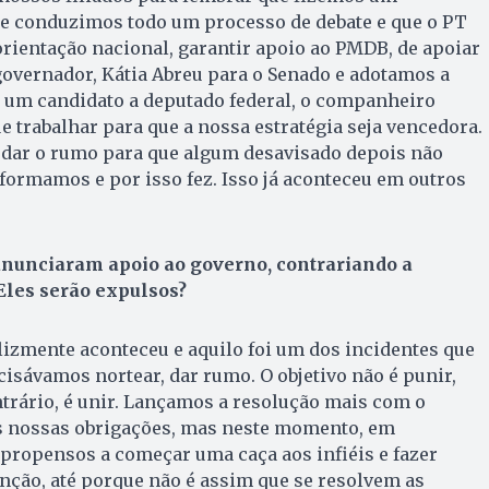
ue conduzimos todo um processo de debate e que o PT
orientação nacional, garantir apoio ao PMDB, de apoiar
overnador, Kátia Abreu para o Senado e adotamos a
s um candidato a deputado federal, o companheiro
e trabalhar para que a nossa estratégia seja vencedora.
e, dar o rumo para que algum desavisado depois não
formamos e por isso fez. Isso já aconteceu em outros
anunciaram apoio ao governo, contrariando a
 Eles serão expulsos?
e­lizmente aconteceu e aquilo foi um dos incidentes que
sávamos nortear, dar rumo. O objetivo não é punir,
ntrário, é unir. Lançamos a resolução mais com o
as nossas obrigações, mas neste momento, em
 propensos a começar uma caça aos infiéis e fazer
tenção, até porque não é assim que se resolvem as