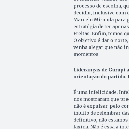
processo de escolha, q
decidiu, inclusive com 
Marcelo Miranda para g
estratégia de ter apena
Freitas. Enfim, temos qu
O objetivo é dar o nort
venha alegar que não in
momentos.
Lideranças de Gurupi 
orientação do partido.
É uma infelicidade. In­f
nos mostraram que preci
não é expulsar, pelo co
intuito de relembrar d
definitivo, não estamos
faxina. Não é essa a in