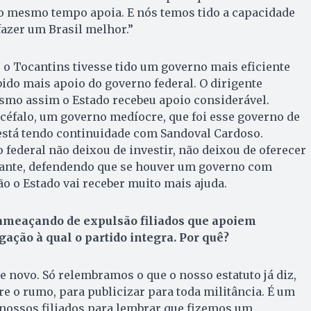
o mesmo tempo apoia. E nós temos tido a capacidade
fazer um Brasil melhor.”
e o Tocantins tivesse tido um governo mais eficiente
ido mais apoio do governo federal. O dirigente
smo assim o Estado recebeu apoio considerável.
éfalo, um governo medíocre, que foi esse governo de
está tendo continuidade com Sandoval Cardoso.
ederal não deixou de investir, não deixou de oferecer
arante, defendendo que se houver um governo com
o o Estado vai receber muito mais ajuda.
 ameaçando de expulsão filiados que apoiem
gação à qual o partido integra. Por quê?
e novo. Só relembramos o que o nosso estatuto já diz,
re o rumo, para publicizar para toda militância. É um
nossos filiados para lembrar que fizemos um