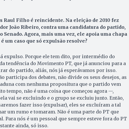
s Raul Filho é reincidente. Na eleição de 2010 fez
r João Ribeiro, contra uma candidatura do partido,
 o Senado. Agora, mais uma vez, ele apoia uma chapa
e é um caso que só expulsão resolve?
rá expulso. Porque ele tem dito, por intermédio do
a tendência do Movi­mento PT, que já anunciou para a
rar do partido, aliás, nós já esperávamos por isso.
o participa dos debates, não divide os seus desejos, as
oaduna com nenhuma propositura que o partido vem
ito tempo, não é uma coisa que começou agora —,
la vai se excluindo e o grupo se excluiu junto. Então,
remos fazer isso (expulsar), eles se excluíram a tal
ar um rumo e tomaram. Não é uma parte do PT que
l. Para nós é um pessoal que sempre esteve fora do PT
stante ainda, só isso.