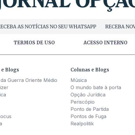
ECEBA AS NOTÍCIAS NO SEU WHATSAPP
RECEBA NOV
TERMOS DE USO
ACESSO INTERNO
 e Blogs
Colunas e Blogs
 da Guerra Oriente Médio
Música
izer
O mundo bate à porta
ica
Opção Jurídica
Periscópio
Ponto de Partida
Pocus
Pontos de Fuga
a
Realpolitik