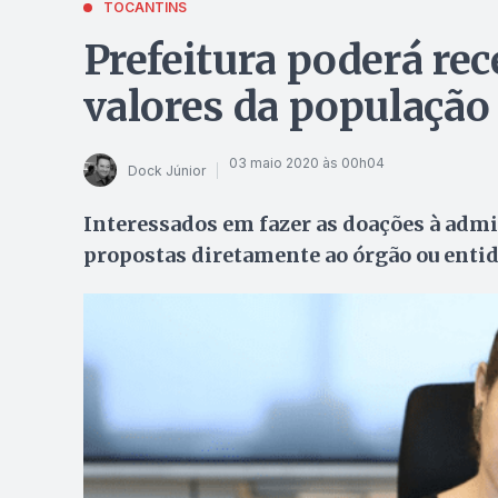
TOCANTINS
Prefeitura poderá re
valores da população
03 maio 2020 às 00h04
Dock Júnior
Interessados em fazer as doações à adm
propostas diretamente ao órgão ou entid