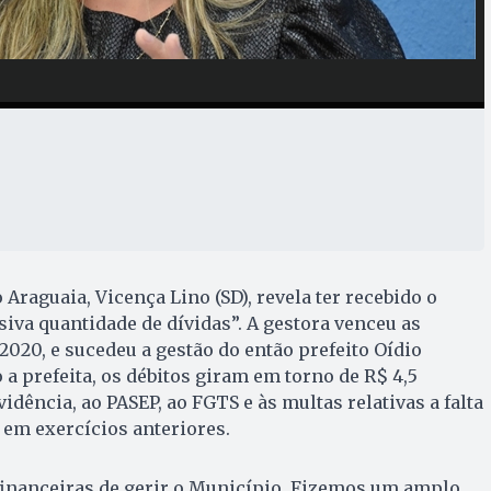
o Araguaia, Vicença Lino (SD), revela ter recebido o
va quantidade de dívidas”. A gestora venceu as
2020, e sucedeu a gestão do então prefeito Oídio
 a prefeita, os débitos giram em torno de R$ 4,5
idência, ao PASEP, ao FGTS e às multas relativas a falta
 em exercícios anteriores.
inanceiras de gerir o Município. Fizemos um amplo