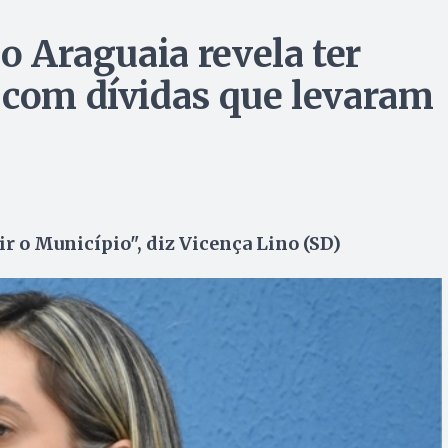
do Araguaia revela ter
 com dívidas que levaram
r o Município", diz Vicença Lino (SD)