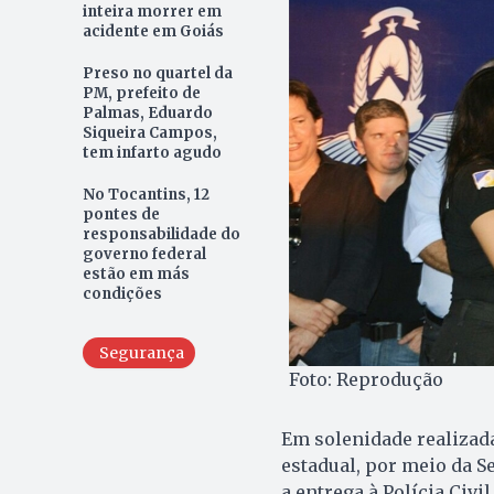
inteira morrer em
acidente em Goiás
Preso no quartel da
PM, prefeito de
Palmas, Eduardo
Siqueira Campos,
tem infarto agudo
No Tocantins, 12
pontes de
responsabilidade do
governo federal
estão em más
condições
Segurança
Foto: Reprodução
Em solenidade realizad
estadual, por meio da Se
a entrega à Polícia Civil