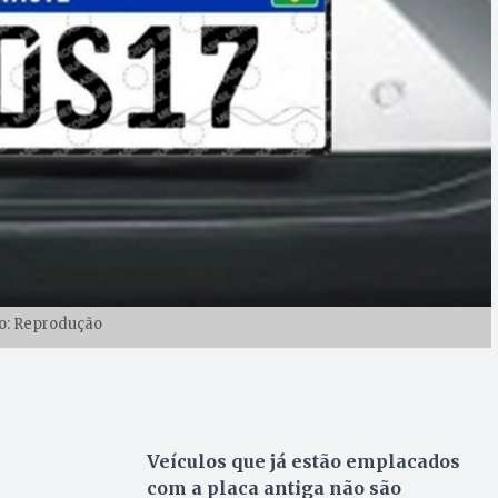
o: Reprodução
Veículos que já estão emplacados
com a placa antiga não são