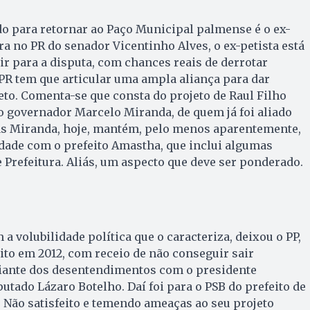
o para retornar ao Paço Municipal palmense é o ex-
ra no PR do senador Vicen­tinho Alves, o ex-petista está
ir para a disputa, com chances reais de derrotar
PR tem que articular uma ampla aliança para dar
eto. Comenta-se que consta do projeto de Raul Filho
governador Marcelo Miranda, de quem já foi aliado
s Miranda, hoje, mantém, pelo menos aparentemente,
dade com o prefeito Amastha, que inclui algumas
e Prefeitura. Aliás, um aspecto que deve ser ponderado.
a volubilidade política que o caracteriza, deixou o PP,
eito em 2012, com receio de não conseguir sair
 diante dos desentendimentos com o presidente
utado Lázaro Botelho. Daí foi para o PSB do prefeito de
 Não satisfeito e temendo ameaças ao seu projeto