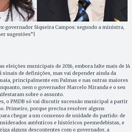
ex-governador Siqueira Campos: segundo a ministra,
her sugestões”|
as eleições municipais de 2016, embora falte mais de 14
á sinais de definições, mas vai depender ainda da
guaia, principalmente em Palmas e nas outras maiores
enquanto, nem o governador Marcelo Mi­randa e o seu
ifestaram sobre o assunto.
, o PMDB só vai discutir sucessão municipal a partir
o. Primeiro, porque precisa resolver alguns
ara chegar a um consenso de unidade do partido: de
nsiderados autênticos e históricos peemedebistas, e
briga alguns descontentes com o governador, a