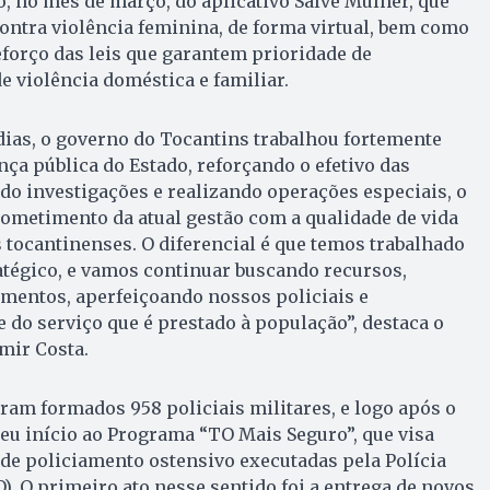
, no mês de março, do aplicativo Salve Mulher, que
contra violência feminina, de forma virtual, bem como
eforço das leis que garantem prioridade de
e violência doméstica e familiar.
ias, o governo do Tocantins trabalhou fortemente
ça pública do Estado, reforçando o efetivo das
ndo investigações e realizando operações especiais, o
metimento da atual gestão com a qualidade de vida
tocantinenses. O diferencial é que temos trabalhado
tégico, e vamos continuar buscando recursos,
mentos, aperfeiçoando nossos policiais e
e do serviço que é prestado à população”, destaca o
mir Costa.
oram formados 958 policiais militares, e logo após o
eu início ao Programa “TO Mais Seguro”, que visa
s de policiamento ostensivo executadas pela Polícia
). O primeiro ato nesse sentido foi a entrega de novos