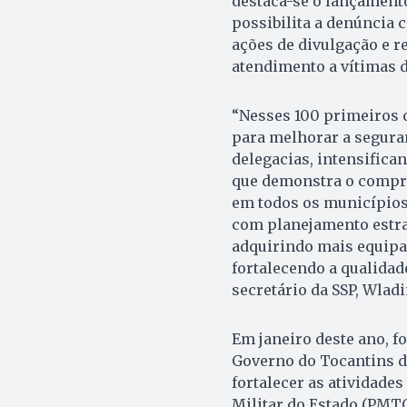
destaca-se o lançamento
possibilita a denúncia 
ações de divulgação e r
atendimento a vítimas d
“Nesses 100 primeiros d
para melhorar a seguran
delegacias, intensifica
que demonstra o compro
em todos os municípios 
com planejamento estra
adquirindo mais equipa
fortalecendo a qualidad
secretário da SSP, Wladi
Em janeiro deste ano, f
Governo do Tocantins d
fortalecer as atividade
Militar do Estado (PMTO