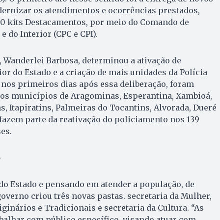
rnizar os atendimentos e ocorrências prestados,
120 kits Destacamentos, por meio do Comando de
e do Interior (CPC e CPI).
 Wanderlei Barbosa, determinou a ativação de
or do Estado e a criação de mais unidades da Polícia
á nos primeiros dias após essa deliberação, foram
nos municípios de Aragominas, Esperantina, Xambioá,
s, Itapiratins, Palmeiras do Tocantins, Alvorada, Dueré
 fazem parte da reativação do policiamento nos 139
es.
o
do Estado e pensando em atender a população, de
verno criou três novas pastas. secretaria da Mulher,
ginários e Tradicionais e secretaria da Cultura. “As
abalhar com público específico, visando atuar com