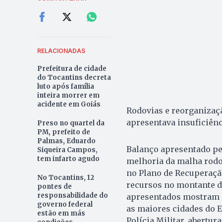
RELACIONADAS
Prefeitura de cidade
do Tocantins decreta
luto após família
inteira morrer em
acidente em Goiás
Rodovias e reorganizaçã
apresentava insuficiênci
Preso no quartel da
PM, prefeito de
Palmas, Eduardo
Balanço apresentado pel
Siqueira Campos,
tem infarto agudo
melhoria da malha rodov
no Plano de Recuperaçã
No Tocantins, 12
recursos no montante de
pontes de
responsabilidade do
apresentados mostram q
governo federal
as maiores cidades do E
estão em más
Polícia Militar, abertur