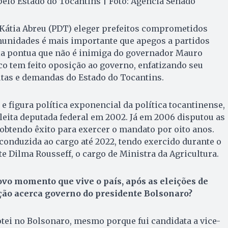
pelo Estado do Tocantins | Foto: Agência Senado
 Kátia Abreu (PDT) eleger prefeitos comprometidos
munidades é mais importante que apegos a partidos
ela pontua que não é inimiga do governador Mauro
o tem feito oposição ao governo, enfatizando seu
as e demandas do Estado do Tocantins.
e figura política exponencial da política tocantinense,
eleita deputada federal em 2002. Já em 2006 disputou as
 obtendo êxito para exercer o mandato por oito anos.
econduzida ao cargo até 2022, tendo exercido durante o
e Dilma Rousseff, o cargo de Ministra da Agricultura.
vo momento que vive o país, após as eleições de
ação acerca governo do presidente Bolsonaro?
tei no Bolsonaro, mesmo porque fui candidata a vice-