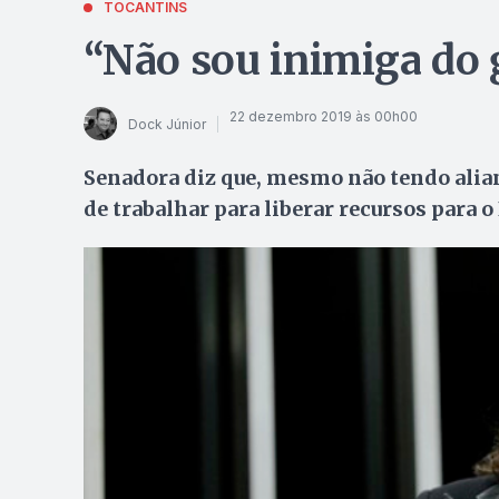
TOCANTINS
“Não sou inimiga do 
22 dezembro 2019 às 00h00
Dock Júnior
Senadora diz que, mesmo não tendo alian
de trabalhar para liberar recursos para o