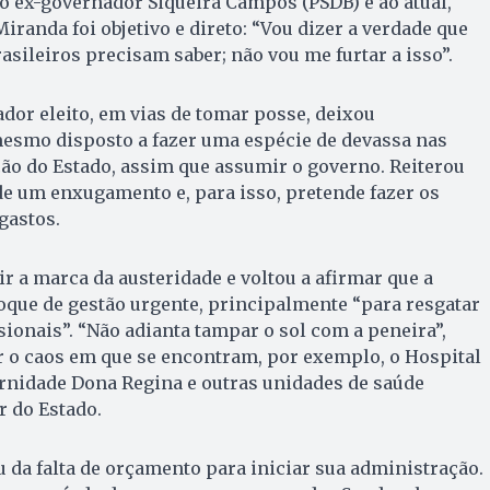
o ex-governador Siqueira Campos (PSDB) e ao atual,
Miranda foi objetivo e direto: “Vou dizer a verdade que
asileiros precisam saber; não vou me furtar a isso”.
dor eleito, em vias de tomar posse, deixou
mesmo disposto a fazer uma espécie de devassa nas
ão do Estado, assim que assumir o governo. Reiterou
e um enxugamento e, para isso, pretende fazer os
gastos.
r a marca da austeridade e voltou a afirmar que a
oque de gestão urgente, principalmente “para resgatar
sionais”. “Não adianta tampar o sol com a peneira”,
r o caos em que se encontram, por exemplo, o Hospital
ernidade Dona Regina e outras unidades de saúde
r do Estado.
da falta de orçamento para iniciar sua administração.