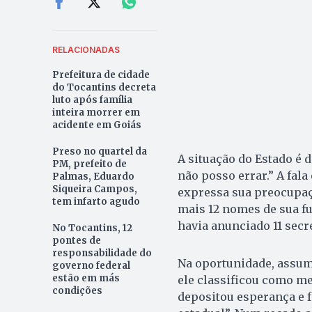
RELACIONADAS
Prefeitura de cidade
do Tocantins decreta
luto após família
inteira morrer em
acidente em Goiás
Preso no quartel da
A situação do Estado é 
PM, prefeito de
não posso errar.” A fal
Palmas, Eduardo
Siqueira Campos,
expressa sua preocupaçã
tem infarto agudo
mais 12 nomes de sua fut
havia anunciado 11 secr
No Tocantins, 12
pontes de
responsabilidade do
Na oportunidade, assum
governo federal
estão em más
ele classificou como me
condições
depositou esperança e f