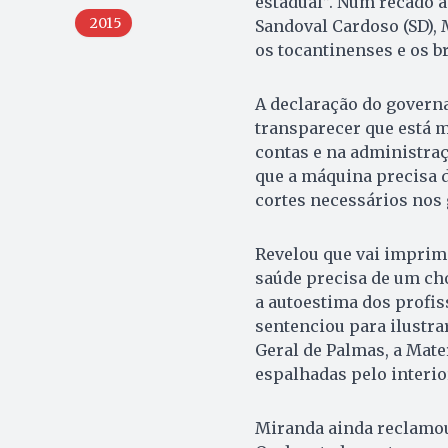
estadual”. Num recado a
2015
San­doval Cardoso (SD), 
os tocantinenses e os br
A declaração do governa
transparecer que está 
contas e na administraç
que a máquina precisa d
cortes necessários nos 
Revelou que vai imprimi
saúde precisa de um ch
a autoestima dos profis
sentenciou para ilustra
Geral de Palmas, a Mat
espalhadas pelo interio
Miranda ainda reclamou 