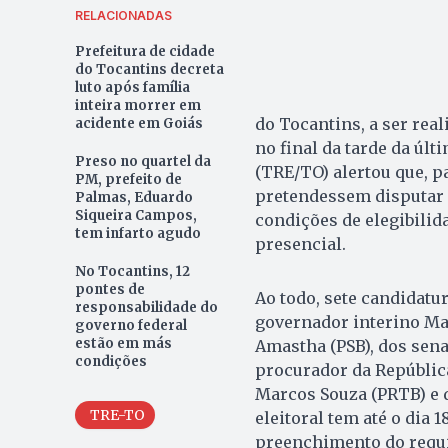
RELACIONADAS
Prefeitura de cidade
do Tocantins decreta
luto após família
inteira morrer em
do Tocantins, a ser rea
acidente em Goiás
no final da tarde da últ
Preso no quartel da
(TRE/TO) alertou que, p
PM, prefeito de
pretendessem disputar
Palmas, Eduardo
Siqueira Campos,
condições de elegibilida
tem infarto agudo
presencial.
No Tocantins, 12
pontes de
Ao todo, sete candidatu
responsabilidade do
governador interino Mau
governo federal
estão em más
Amastha (PSB), dos sena
condições
procurador da República
Marcos Souza (PRTB) e d
TRE-TO
eleitoral tem até o dia 
preenchimento do requis