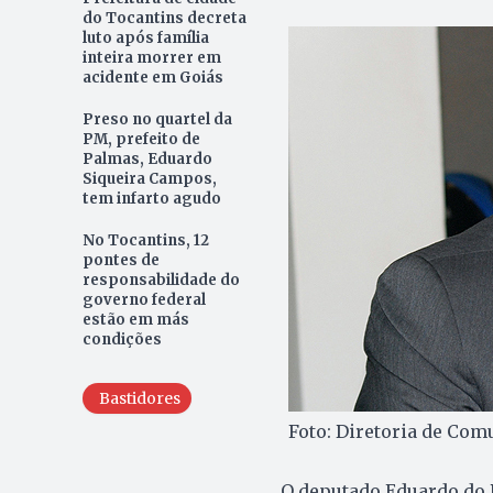
do Tocantins decreta
luto após família
inteira morrer em
acidente em Goiás
Preso no quartel da
PM, prefeito de
Palmas, Eduardo
Siqueira Campos,
tem infarto agudo
No Tocantins, 12
pontes de
responsabilidade do
governo federal
estão em más
condições
Bastidores
Foto: Diretoria de Co
O deputado Eduardo do D