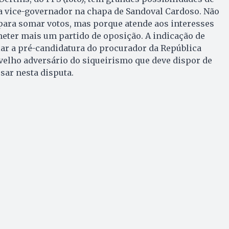
a vice-governador na chapa de Sandoval Car­doso. Não
ra somar vo­tos, mas porque atende aos in­teresses
ter mais um partido de oposição. A indicação de
ar a pré-candidatura do procurador da Re­pública
elho ad­ver­sário do siqueirismo que de­ve dispor de
sar nesta disputa.