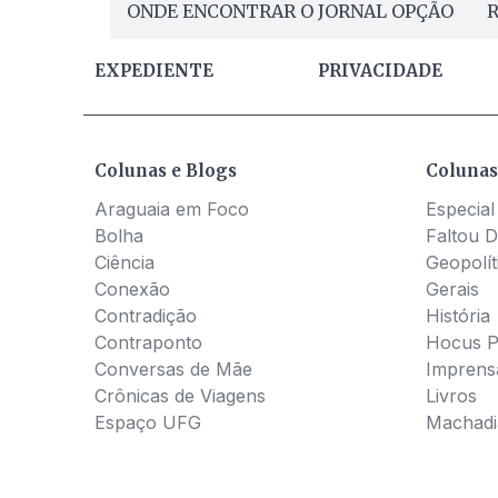
ONDE ENCONTRAR O JORNAL OPÇÃO
R
EXPEDIENTE
PRIVACIDADE
Colunas e Blogs
Colunas
Araguaia em Foco
Especial
Bolha
Faltou D
Ciência
Geopolít
Conexão
Gerais
Contradição
História
Contraponto
Hocus 
Conversas de Mãe
Imprens
Crônicas de Viagens
Livros
Espaço UFG
Machadia