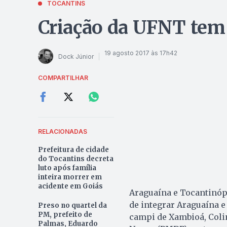
TOCANTINS
Criação da UFNT tem
19 agosto 2017 às 17h42
Dock Júnior
COMPARTILHAR
RELACIONADAS
Prefeitura de cidade
do Tocantins decreta
luto após família
inteira morrer em
acidente em Goiás
Araguaína e Tocantinóp
de integrar Araguaína 
Preso no quartel da
PM, prefeito de
campi de Xambioá, Colin
Palmas, Eduardo