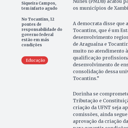
Nunes (PMDB) acatou p
Siqueira Campos,
os municípios de Xambi
tem infarto agudo
No Tocantins, 12
A democrata disse que 
pontes de
responsabilidade do
Tocantins, que é um Est
governo federal
desenvolvimento region
estão em más
de Araguaína e Tocantin
condições
muito no atendimento à 
qualificação profissio
Educação
desenvolvimento de ens
consolidação dessa uni
Tocantins.”
Dorinha se compromete
Tributação e Constituiçã
criação da UFNT seja a
comissões, ainda segue
aprovação da criação da