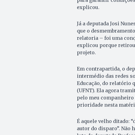
para garantir condições
explicou.
Já a deputada Josi Nune
que o desmembramento d
relatoria – foi uma con
explicou porque retirou
projeto.
Em contrapartida, o dep
intermédio das redes so
Educação, do relatório 
(UFNT). Ela agora trami
pelo meu companheiro de
prioridade nesta matéria
É aquele velho ditado: 
autor do disparo”. Não 