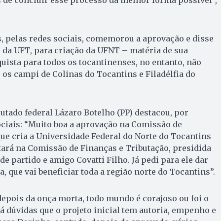
 de concluir esse processo da melhor forma possível”,
s, pelas redes sociais, comemorou a aprovação e disse
a UFT, para criação da UFNT – matéria de sua
quista para todos os tocantinenses, no entanto, não
 os campi de Colinas do Tocantins e Filadélfia do
utado federal Lázaro Botelho (PP) destacou, por
ciais: “Muito boa a aprovação na Comissão de
que cria a Universidade Federal do Norte do Tocantins
tará na Comissão de Finanças e Tributação, presidida
 partido e amigo Covatti Filho. Já pedi para ele dar
, que vai beneficiar toda a região norte do Tocantins”.
“depois da onça morta, todo mundo é corajoso ou foi o
há dúvidas que o projeto inicial tem autoria, empenho e