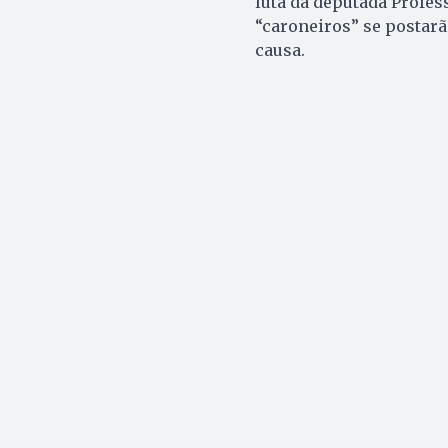
luta da deputada Profes
“caroneiros” se postar
causa.