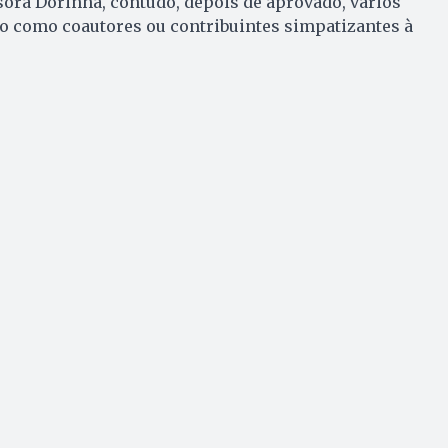
sora Dorinha, contudo, depois de aprovado, vários
ão como coautores ou contribuintes simpatizantes à