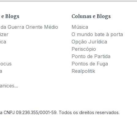
 e Blogs
Colunas e Blogs
 da Guerra Oriente Médio
Música
izer
O mundo bate à porta
ica
Opção Jurídica
Periscópio
Ponto de Partida
Pocus
Pontos de Fuga
a
Realpolitik
nices...
a CNPJ 09.236.355/0001-59. Todos os direitos reservados.