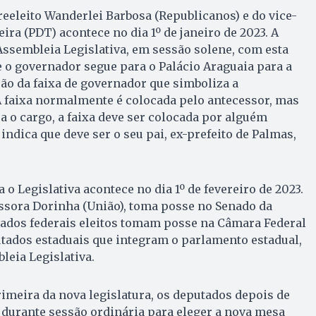
eeleito Wanderlei Barbosa (Republicanos) e do vice-
ra (PDT) acontece no dia 1º de janeiro de 2023. A
Assembleia Legislativa, em sessão solene, com esta
e o governador segue para o Palácio Araguaia para a
ão da faixa de governador que simboliza a
A faixa normalmente é colocada pelo antecessor, mas
 o cargo, a faixa deve ser colocada por alguém
indica que deve ser o seu pai, ex-prefeito de Palmas,
a o Legislativa acontece no dia 1º de fevereiro de 2023.
essora Dorinha (União), toma posse no Senado da
tados federais eleitos tomam posse na Câmara Federal
utados estaduais que integram o parlamento estadual,
eia Legislativa.
rimeira da nova legislatura, os deputados depois de
urante sessão ordinária para eleger a nova mesa