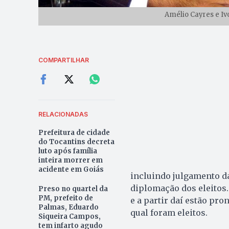
Amélio Cayres e Iv
COMPARTILHAR
RELACIONADAS
Prefeitura de cidade
do Tocantins decreta
luto após família
inteira morrer em
acidente em Goiás
incluindo julgamento da
diplomação dos eleitos.
Preso no quartel da
PM, prefeito de
e a partir daí estão pr
Palmas, Eduardo
qual foram eleitos.
Siqueira Campos,
tem infarto agudo