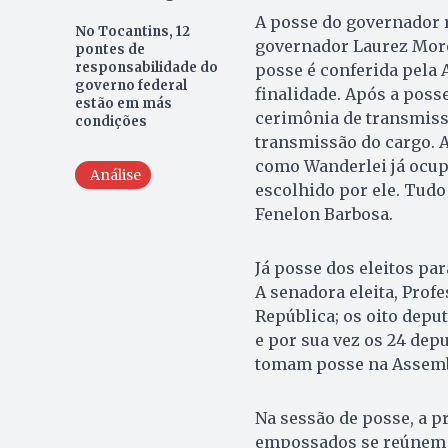
A posse do governador r
No Tocantins, 12
governador Laurez Morei
pontes de
responsabilidade do
posse é conferida pela 
governo federal
finalidade. Após a poss
estão em más
cerimônia de transmiss
condições
transmissão do cargo. 
como Wanderlei já ocupa
Análise
escolhido por ele. Tudo 
Fenelon Barbosa.
Já posse dos eleitos par
A senadora eleita, Prof
República; os oito depu
e por sua vez os 24 dep
tomam posse na Assembl
Na sessão de posse, a p
empossados se reúnem d