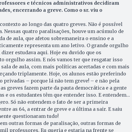
ofessores e técnicos administrativos decidiram
ades, encerrando a greve. Como o sr. viu o
 contexto ao longo das quatro greves. Não é possível
a. Nessas quatro paralisações, houve um acúmulo de
da de aula, que afetou sobremaneira o ensino e a
ticamente representa um ano letivo. O grande orgulho
 dizer estudava aqui. Hoje eu duvido que os
o orgulho assim. E nós vamos ter que resgatar isso
sala de aula, com mais políticas acertadas e com mais
rçando triplamente. Hoje, os alunos estão preferindo
no privadas – porque lá não tem greve! – e não pela
 as greves fazem parte da pauta democrática e a gente
ras e os estudantes têm que entender isso. E entendem…
ro. Só não entendem o fato de ser a primeira
tre as 64, a entrar de greve e a última a sair. E saiu
mente questionaram tudo!
em outras formas de paralisação, outras formas de
il professores. Eu queria e estaria na frente se