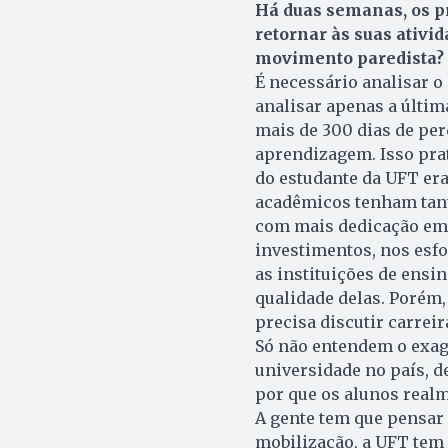
Há duas semanas, os pr
retornar às suas ativid
movimento paredista?
É necessário analisar o
analisar apenas a últim
mais de 300 dias de per
aprendizagem. Isso pra
do estudante da UFT era
acadêmicos tenham tant
com mais dedicação em 
investimentos, nos esfo
as instituições de ensi
qualidade delas. Porém,
precisa discutir carrei
Só não entendem o exage
universidade no país, den
por que os alunos real
A gente tem que pensar 
mobilização, a UFT tem m