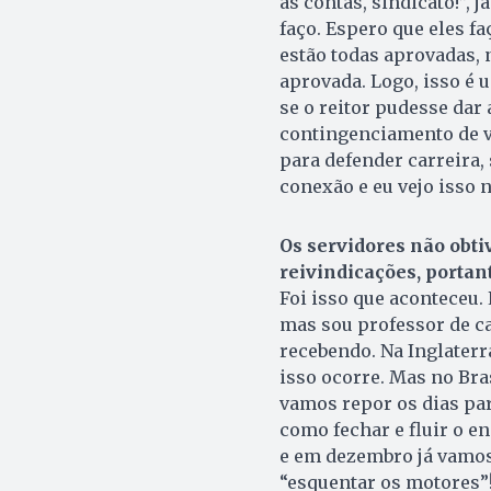
as contas, sindicato!”, 
faço. Espero que eles 
estão todas aprovadas, 
aprovada. Logo, isso é 
se o reitor pudesse dar
contingenciamento de ve
para defender carreira, s
conexão e eu vejo isso n
Os servidores não obti
reivindicações, portan
Foi isso que aconteceu. 
mas sou professor de ca
recebendo. Na Inglater
isso ocorre. Mas no Br
vamos repor os dias pa
como fechar e fluir o 
e em dezembro já vamos
“esquentar os motores”!