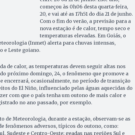
começou às 0h06 desta quarta-feira,
20, e vai até as 17h51 do dia 21 de junho.
Com o fim do verão, a previsão para a
nova estação é de calor, tempo seco e
temperaturas elevadas. Em Goiás, o
eteorologia (Inmet) alerta para chuvas intensas,
 e Leste goiano.
a de calor, as temperaturas devem seguir altas nos
r do próximo domingo, 24, o fenômeno que promove a
e encerrará, ocasionalmente, no período de transição
eitos do El Niño, influenciado pelas águas aquecidas do
azer com que o país tenha um outono de mais calor e
gistrado no ano passado, por exemplo.
to de Meteorologia, durante a estação, observam-se as
de fenômenos adversos, típicos do outono, como:
ul, Sudeste e Centro-Oeste; geadas nas regiões Sul e