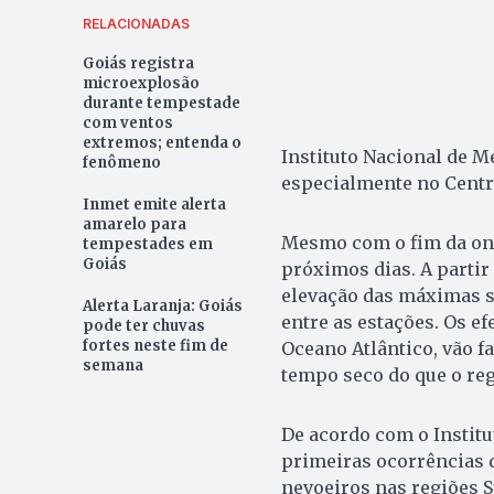
RELACIONADAS
Goiás registra
microexplosão
durante tempestade
com ventos
extremos; entenda o
Instituto Nacional de M
fenômeno
especialmente no Centro
Inmet emite alerta
amarelo para
Mesmo com o fim da ond
tempestades em
Goiás
próximos dias. A parti
elevação das máximas s
Alerta Laranja: Goiás
entre as estações. Os ef
pode ter chuvas
fortes neste fim de
Oceano Atlântico, vão f
semana
tempo seco do que o re
De acordo com o Institu
primeiras ocorrências 
nevoeiros nas regiões S