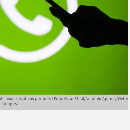
e usuários ativos por mês l Foto: Aytac Unal/Anadolu Agency/Getty
Images.