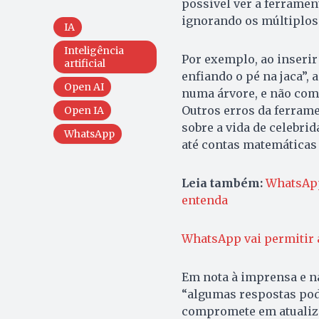
possível ver a ferramen
ignorando os múltiplos 
IA
Inteligência
Por exemplo, ao inser
artificial
enfiando o pé na jaca”,
Open AI
numa árvore, e não com
Outros erros da ferrame
Open IA
sobre a vida de celebri
WhatsApp
até contas matemáticas
Leia também:
WhatsApp
entenda
WhatsApp vai permitir
Em nota à imprensa e na
“algumas respostas pod
compromete em atualiza