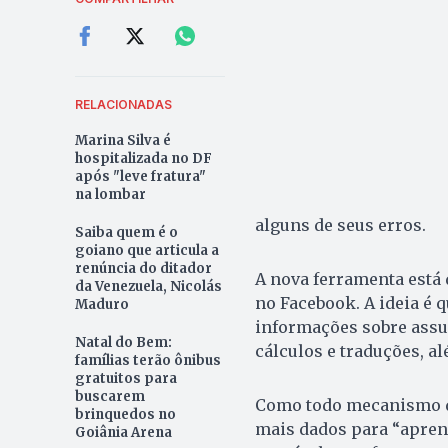
RELACIONADAS
Marina Silva é
hospitalizada no DF
após "leve fratura"
na lombar
alguns de seus erros.
Saiba quem é o
goiano que articula a
renúncia do ditador
A nova ferramenta está
da Venezuela, Nicolás
no Facebook. A ideia é q
Maduro
informações sobre assun
Natal do Bem:
cálculos e traduções, a
famílias terão ônibus
gratuitos para
buscarem
Como todo mecanismo de 
brinquedos no
mais dados para “apren
Goiânia Arena