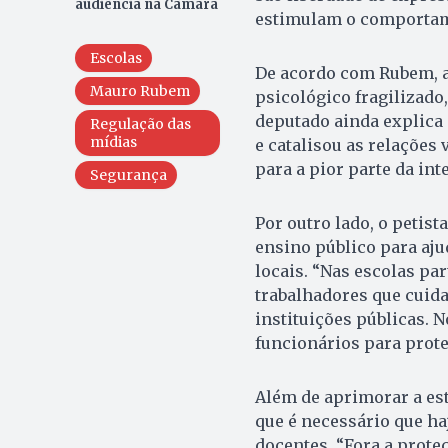
audiência na Câmara
estimulam o comportame
Escolas
De acordo com Rubem, a
Mauro Rubem
psicológico fragilizado
deputado ainda explica
Regulação das
mídias
e catalisou as relações
para a pior parte da int
Segurança
Por outro lado, o petis
ensino público para aju
locais. “Nas escolas pa
trabalhadores que cuid
instituições públicas. 
funcionários para prote
Além de aprimorar a estr
que é necessário que ha
docentes. “Fora a prote