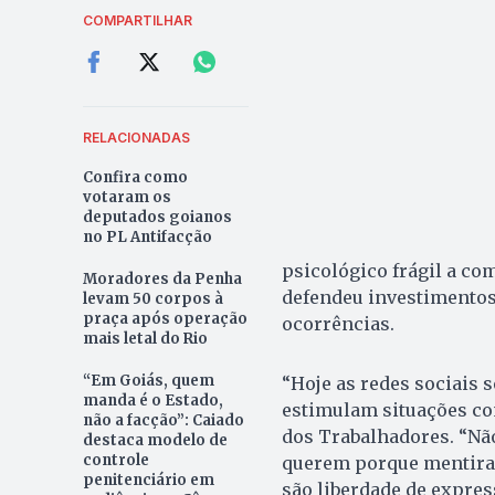
COMPARTILHAR
RELACIONADAS
Confira como
votaram os
deputados goianos
no PL Antifacção
psicológico frágil a c
Moradores da Penha
defendeu investimentos
levam 50 corpos à
praça após operação
ocorrências.
mais letal do Rio
“Em Goiás, quem
“Hoje as redes sociais s
manda é o Estado,
estimulam situações com
não a facção”: Caiado
dos Trabalhadores. “Nã
destaca modelo de
controle
querem porque mentira,
penitenciário em
são liberdade de expres