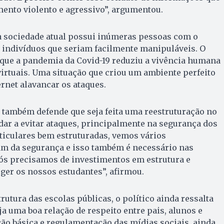
nto violento e agressivo”, argumentou.
 sociedade atual possui inúmeras pessoas com o
, indivíduos que seriam facilmente manipuláveis. O
 que a pandemia da Covid-19 reduziu a vivência humana
 virtuais. Uma situação que criou um ambiente perfeito
ernet alavancar os ataques.
ta também defende que seja feita uma reestruturação no
dar a evitar ataques, principalmente na segurança dos
rticulares bem estruturadas, vemos vários
am da segurança e isso também é necessário nas
Nós precisamos de investimentos em estrutura e
ger os nossos estudantes”, afirmou.
utura das escolas públicas, o político ainda ressalta
ja uma boa relação de respeito entre pais, alunos e
ção básica e regulamentação das mídias sociais, ainda