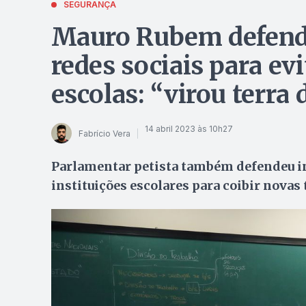
SEGURANÇA
Mauro Rubem defend
redes sociais para ev
escolas: “virou terra
14 abril 2023 às 10h27
Fabrício Vera
Parlamentar petista também defendeu in
instituições escolares para coibir novas