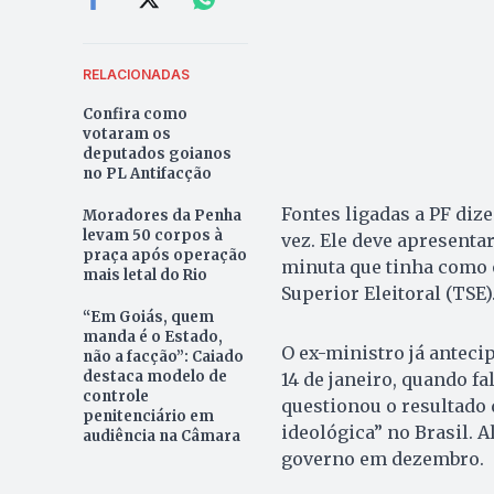
RELACIONADAS
Confira como
votaram os
deputados goianos
no PL Antifacção
Fontes ligadas a PF diz
Moradores da Penha
levam 50 corpos à
vez. Ele deve apresenta
praça após operação
minuta que tinha como o
mais letal do Rio
Superior Eleitoral (TSE)
“Em Goiás, quem
manda é o Estado,
O ex-ministro já anteci
não a facção”: Caiado
destaca modelo de
14 de janeiro, quando fa
controle
questionou o resultado 
penitenciário em
ideológica” no Brasil. 
audiência na Câmara
governo em dezembro.