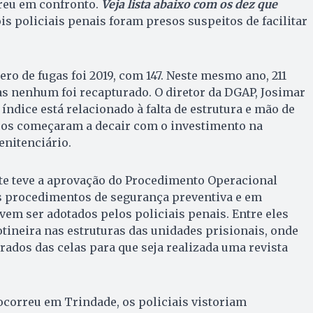
reu em confronto.
Veja lista abaixo com os dez que
ois policiais penais foram presos suspeitos de facilitar
o de fugas foi 2019, com 147. Neste mesmo ano, 211
s nenhum foi recapturado. O diretor da DGAP, Josimar
o índice está relacionado à falta de estrutura e mão de
tros começaram a decair com o investimento na
enitenciário.
nte teve a aprovação do Procedimento Operacional
os procedimentos de segurança preventiva e em
evem ser adotados pelos policiais penais. Entre eles
 rotineira nas estruturas das unidades prisionais, onde
irados das celas para que seja realizada uma revista
ocorreu em Trindade, os policiais vistoriam