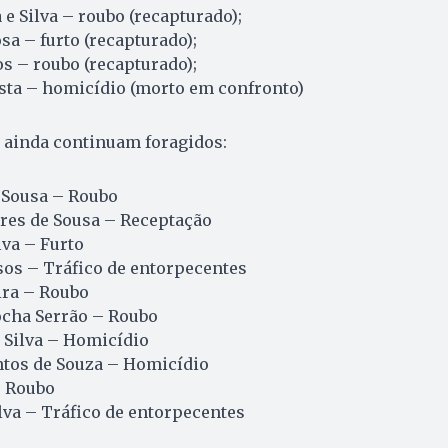
 e Silva – roubo (recapturado);
a – furto (recapturado);
os – roubo (recapturado);
osta – homicídio (morto em confronto)
 ainda continuam foragidos:
 Sousa – Roubo
res de Sousa – Receptação
va – Furto
sos – Tráfico de entorpecentes
ira – Roubo
ocha Serrão – Roubo
a Silva – Homicídio
ntos de Souza – Homicídio
– Roubo
lva – Tráfico de entorpecentes