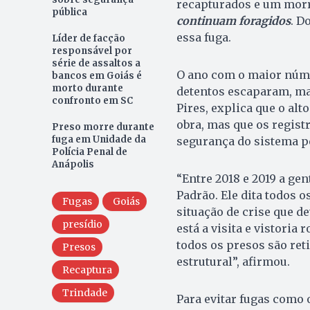
recapturados e um mor
pública
continuam foragidos
. D
essa fuga.
Líder de facção
responsável por
série de assaltos a
O ano com o maior númer
bancos em Goiás é
morto durante
detentos escaparam, ma
confronto em SC
Pires, explica que o alt
obra, mas que os regis
Preso morre durante
fuga em Unidade da
segurança do sistema p
Polícia Penal de
Anápolis
“Entre 2018 e 2019 a ge
Padrão. Ele dita todos 
Fugas
Goiás
situação de crise que d
presídio
está a visita e vistoria
todos os presos são ret
Presos
estrutural”, afirmou.
Recaptura
Trindade
Para evitar fugas como 