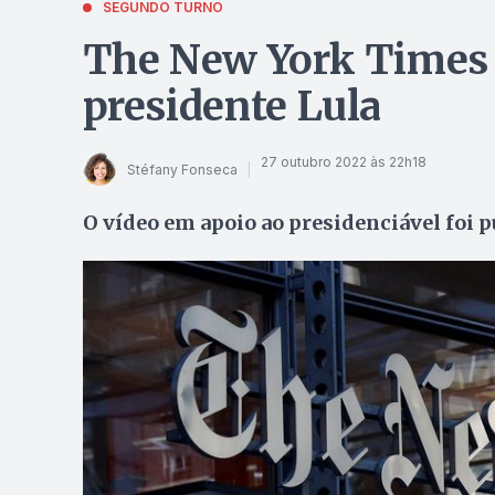
SEGUNDO TURNO
The New York Times d
presidente Lula
27 outubro 2022 às 22h18
Stéfany Fonseca
O vídeo em apoio ao presidenciável foi p