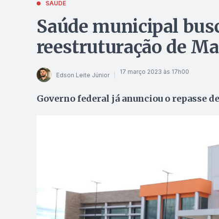
SAÚDE
Saúde municipal busc
reestruturação de Ma
17 março 2023 às 17h00
Edson Leite Júnior
Governo federal já anunciou o repasse d