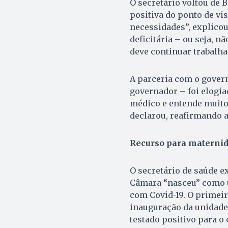
O secretário voltou de B
positiva do ponto de vi
necessidades”, explicou
deficitária – ou seja, n
deve continuar trabalha
A parceria com o gover
governador – foi elogia
médico e entende muito 
declarou, reafirmando a
Recurso para materni
O secretário de saúde e
Câmara “nasceu” como u
com Covid-19. O primeir
inauguração da unidade 
testado positivo para o