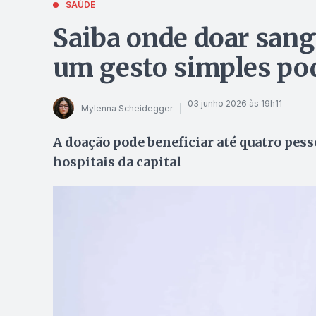
SAÚDE
Saiba onde doar san
um gesto simples pod
03 junho 2026 às 19h11
Mylenna Scheidegger
A doação pode beneficiar até quatro pess
hospitais da capital