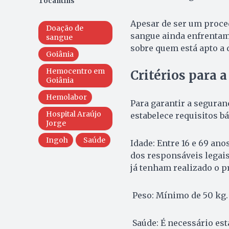
Tocantins
Apesar de ser um proce
Doação de
sangue ainda enfrentam
sangue
sobre quem está apto a 
Goiânia
Hemocentro em
Critérios para 
Goiânia
Hemolabor
Para garantir a seguran
Hospital Araújo
estabelece requisitos bá
Jorge
Ingoh
Saúde
Idade: Entre 16 e 69 an
dos responsáveis legai
já tenham realizado o 
Peso: Mínimo de 50 kg.
Saúde: É necessário est