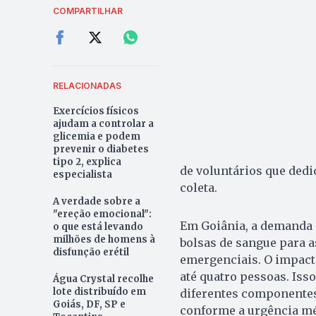
COMPARTILHAR
RELACIONADAS
Exercícios físicos
ajudam a controlar a
glicemia e podem
prevenir o diabetes
tipo 2, explica
de voluntários que dedi
especialista
coleta.
A verdade sobre a
"ereção emocional":
Em Goiânia, a demanda é
o que está levando
milhões de homens à
bolsas de sangue para a
disfunção erétil
emergenciais. O impact
até quatro pessoas. Iss
Água Crystal recolhe
lote distribuído em
diferentes componentes
Goiás, DF, SP e
conforme a urgência mé