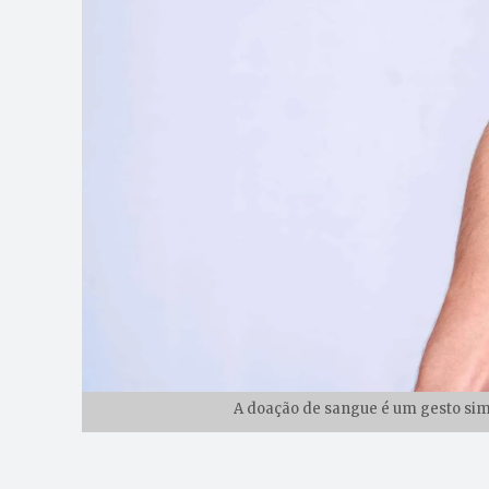
A doação de sangue é um gesto simp