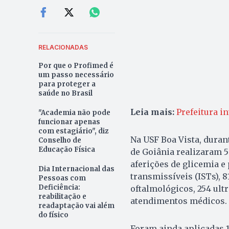
RELACIONADAS
Por que o Profimed é
um passo necessário
para proteger a
saúde no Brasil
Leia mais:
Prefeitura i
"Academia não pode
funcionar apenas
com estagiário", diz
Na USF Boa Vista, duran
Conselho de
Educação Física
de Goiânia realizaram 5
aferições de glicemia e
Dia Internacional das
transmissíveis (ISTs), 
Pessoas com
Deficiência:
oftalmológicos, 254 ult
reabilitação e
atendimentos médicos.
readaptação vai além
do físico
Foram ainda aplicadas 16