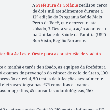
A
Prefeitura de Goiânia
realizou cerca
de dois mil atendimentos durante a
12ª edição do Programa Saúde Mais
Perto de Você, que ocorreu neste
sábado, 3. Desta vez, a ação aconteceu
na Unidade de Saúde da Família (USF)
Boa Vista, Região Noroeste.
nterdita Av Leste-Oeste para a construção de viaduto
te a manhã e tarde de sábado, as equipes da Prefeitura
6 exames de prevenção do câncer de colo do útero, 100
 pressão arterial, 50 testes de infecções sexualmente
81 eletrocardiogramas, 575 consultas e exames
rassonografias, 45 consultas odontológicas, 160
0 vacinas contra Covid-19, 210 contra Influenza e 110