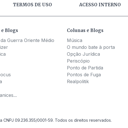
TERMOS DE USO
ACESSO INTERNO
 e Blogs
Colunas e Blogs
 da Guerra Oriente Médio
Música
izer
O mundo bate à porta
ica
Opção Jurídica
Periscópio
Ponto de Partida
Pocus
Pontos de Fuga
a
Realpolitik
nices...
a CNPJ 09.236.355/0001-59. Todos os direitos reservados.