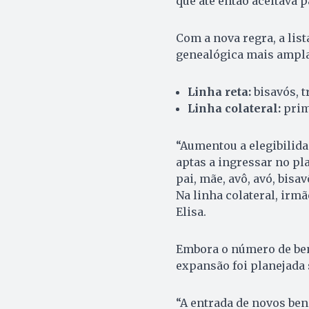
que até então aceitava p
Com a nova regra, a lis
genealógica mais ampla
Linha reta:
bisavós, t
Linha colateral:
prim
“Aumentou a elegibilida
aptas a ingressar no pl
pai, mãe, avô, avó, bisavô
Na linha colateral, irmão
Elisa.
Embora o número de bene
expansão foi planejada s
“A entrada de novos ben