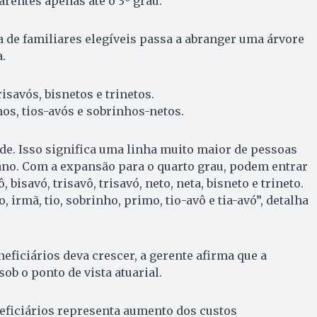
arentes apenas até o 3º grau.
ta de familiares elegíveis passa a abranger uma árvore
.
risavós, bisnetos e trinetos.
os, tios-avós e sobrinhos-netos.
de. Isso significa uma linha muito maior de pessoas
ano. Com a expansão para o quarto grau, podem entrar
, bisavó, trisavô, trisavó, neto, neta, bisneto e trineto.
, irmã, tio, sobrinho, primo, tio-avô e tia-avó”, detalha
ficiários deva crescer, a gerente afirma que a
ob o ponto de vista atuarial.
eficiários representa aumento dos custos