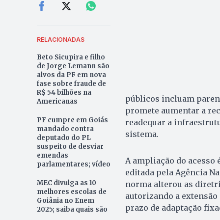
RELACIONADAS
Beto Sicupira e filho
de Jorge Lemann são
alvos da PF em nova
fase sobre fraude de
R$ 54 bilhões na
públicos incluam paren
Americanas
promete aumentar a rec
PF cumpre em Goiás
readequar a infraestrut
mandado contra
sistema.
deputado do PL
suspeito de desviar
emendas
A ampliação do acesso é
parlamentares; vídeo
editada pela Agência Na
MEC divulga as 10
norma alterou as diretr
melhores escolas de
autorizando a extensão 
Goiânia no Enem
prazo de adaptação fixa
2025; saiba quais são