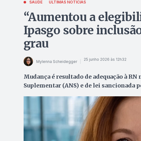
SAÚDE
ÚLTIMAS NOTÍCIAS
“Aumentou a elegibili
Ipasgo sobre inclusão
grau
25 junho 2026 às 12h32
Mylenna Scheidegger
Mudança é resultado de adequação à RN 
Suplementar (ANS) e de lei sancionada po