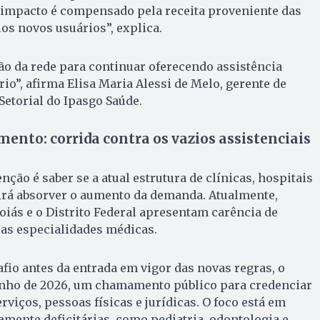
e impacto é compensado pela receita proveniente das
s novos usuários”, explica.
ão da rede para continuar oferecendo assistência
io”, afirma Elisa Maria Alessi de Melo, gerente de
Setorial do Ipasgo Saúde.
mento: corrida contra os vazios assistenciais
nção é saber se a atual estrutura de clínicas, hospitais
irá absorver o aumento da demanda. Atualmente,
Goiás e o Distrito Federal apresentam carência de
sas especialidades médicas.
afio antes da entrada em vigor das novas regras, o
junho de 2026, um chamamento público para credenciar
viços, pessoas físicas e jurídicas. O foco está em
amente deficitárias, como pediatria, odontologia e