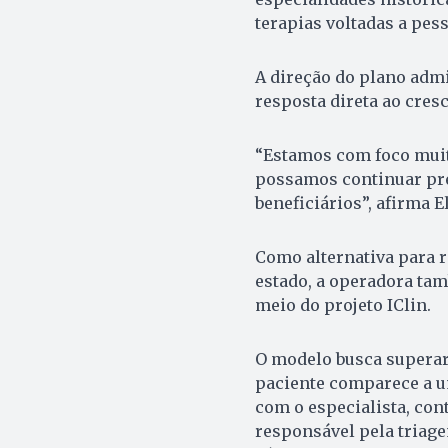
terapias voltadas a pes
A direção do plano adm
resposta direta ao cres
“Estamos com foco muit
possamos continuar pre
beneficiários”, afirma El
Como alternativa para r
estado, a operadora tam
meio do projeto IClin.
O modelo busca superar 
paciente comparece a um
com o especialista, co
responsável pela triage