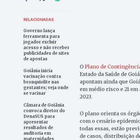
RELACIONADAS
Governo lança
ferramenta para
jogador excluir
acesso e não receber
publicidades de sites
de apostas
O
Plano de Contingênci
Goiânia inicia
Estado da Saúde de Goiá
vacinação contra
apontam ainda que Goiás
bronquiolite nas
gestantes; veja onde
em médio risco e 21 em a
se vacinar
2023.
Câmara de Goiânia
convoca diretor do
O plano orienta os órg
DenaSUS para
com o cenário epidemioló
apresentar
resultados de
todas essas, estão prev
auditoria em
de casos, distribuição de
maternidades