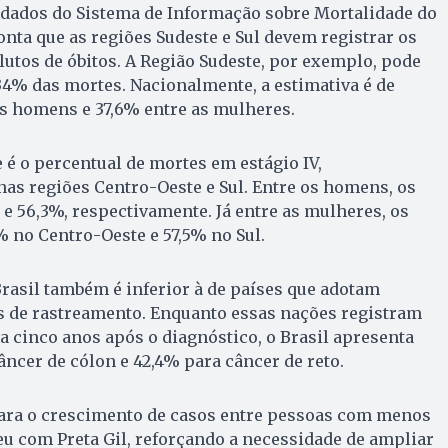
 dados do Sistema de Informação sobre Mortalidade do
onta que as regiões Sudeste e Sul devem registrar os
tos de óbitos. A Região Sudeste, por exemplo, pode
4% das mortes. Nacionalmente, a estimativa é de
s homens e 37,6% entre as mulheres.
é o percentual de mortes em estágio IV,
as regiões Centro-Oeste e Sul. Entre os homens, os
e 56,3%, respectivamente. Já entre as mulheres, os
% no Centro-Oeste e 57,5% no Sul.
Brasil também é inferior à de países que adotam
 de rastreamento. Enquanto essas nações registram
a cinco anos após o diagnóstico, o Brasil apresenta
âncer de cólon e 42,4% para câncer de reto.
para o crescimento de casos entre pessoas com menos
u com Preta Gil, reforçando a necessidade de ampliar