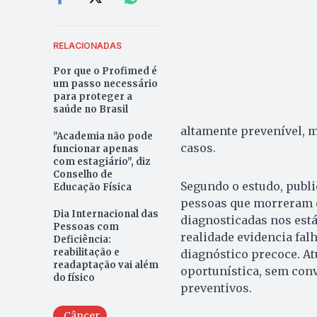
RELACIONADAS
Por que o Profimed é
um passo necessário
para proteger a
saúde no Brasil
altamente prevenível, m
"Academia não pode
casos.
funcionar apenas
com estagiário", diz
Conselho de
Segundo o estudo, publi
Educação Física
pessoas que morreram e
Dia Internacional das
diagnosticadas nos está
Pessoas com
realidade evidencia fal
Deficiência:
reabilitação e
diagnóstico precoce. A
readaptação vai além
oportunística, sem con
do físico
preventivos.
Câncer