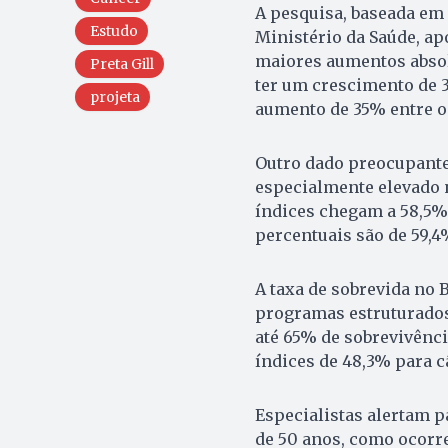
A pesquisa, baseada em
Estudo
Ministério da Saúde, ap
maiores aumentos absolu
Preta Gill
ter um crescimento de 3
projeta
aumento de 35% entre o
Outro dado preocupante 
especialmente elevado n
índices chegam a 58,5% 
percentuais são de 59,4
A taxa de sobrevida no 
programas estruturados
até 65% de sobrevivênci
índices de 48,3% para c
Especialistas alertam 
de 50 anos, como ocorre