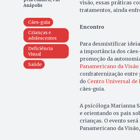
visão, essas práticas 
Anápolis
tratamentos, ainda enf
Cães-guia
Encontro
Crianças e
adolescentes
Para desmistificar ide
Deficiência
a importância dos cães
Visual
promoção da autonomia 
Saúde
Panamericano da Visão
confraternização entre 
do
Centro Universal de 
cães-guia.
A psicóloga Marianna S
e orientando os pais so
crianças. O evento será 
Panamericano da Visão, 