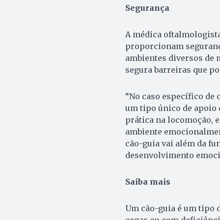
Segurança
A médica oftalmologista
proporcionam segurança
ambientes diversos de 
segura barreiras que p
“No caso específico de 
um tipo único de apoio 
prática na locomoção, 
ambiente emocionalmente
cão-guia vai além da fu
desenvolvimento emocion
Saiba mais
Um cão-guia é um tipo d
cegas ou com deficiência