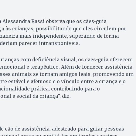
 Alessandra Rassi observa que os cães-guia
 às crianças, possibilitando que eles circulem por
maneira mais independente, superando de forma
oderiam parecer intransponíveis.
crianças com deficiência visual, os cães-guia oferecem
emocional e terapêutico. Além de fornecer assistência
esses animais se tornam amigos leais, promovendo um
 estável e afetuoso e o vínculo entre a criança e o
ncionalidade prática, contribuindo para o
al e social da criança”, diz.
e cão de assistência, adestrado para guiar pessoas
 visual grave ou auxiliá-las em tarefas caseiras.