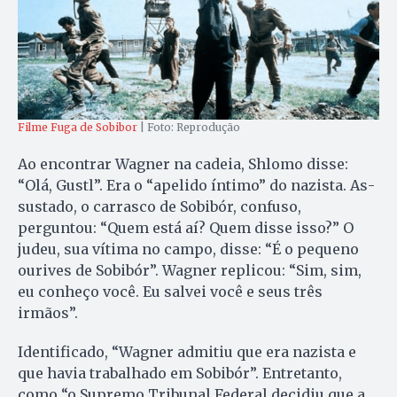
Filme Fuga de Sobibor
| Foto: Reprodução
Ao encontrar Wagner na cadeia, Shlomo disse:
“Olá, Gustl”. Era o “apelido íntimo” do nazista. As­
sustado, o carrasco de Sobibór, confuso,
perguntou: “Quem está aí? Quem disse isso?” O
judeu, sua vítima no campo, disse: “É o pequeno
ourives de Sobibór”. Wagner replicou: “Sim, sim,
eu conheço você. Eu salvei você e seus três
irmãos”.
Identificado, “Wagner admitiu que era nazista e
que havia trabalhado em Sobibór”. Entretanto,
como “o Supremo Tribunal Federal decidiu que a