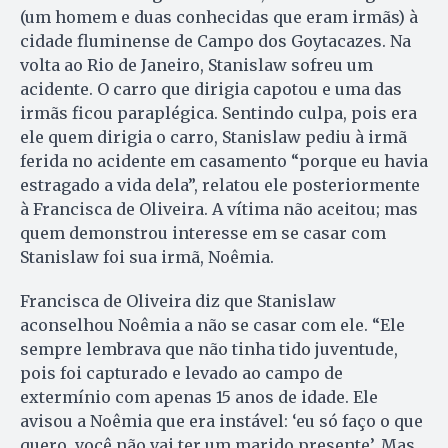
(um homem e duas conhecidas que eram irmãs) à
cidade fluminense de Campo dos Goytacazes. Na
volta ao Rio de Janeiro, Stanislaw sofreu um
acidente. O carro que dirigia capotou e uma das
irmãs ficou paraplégica. Sentindo culpa, pois era
ele quem dirigia o carro, Stanislaw pediu à irmã
ferida no acidente em casamento “porque eu havia
estragado a vida dela”, relatou ele posteriormente
à Francisca de Oliveira. A vítima não aceitou; mas
quem demonstrou interesse em se casar com
Stanislaw foi sua irmã, Noêmia.
Francisca de Oliveira diz que Stanislaw
aconselhou Noêmia a não se casar com ele. “Ele
sempre lembrava que não tinha tido juventude,
pois foi capturado e levado ao campo de
extermínio com apenas 15 anos de idade. Ele
avisou a Noêmia que era instável: ‘eu só faço o que
quero, você não vai ter um marido presente’. Mas