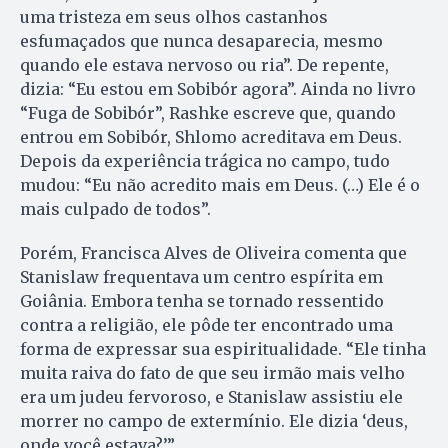
uma tristeza em seus olhos castanhos
esfumaçados que nunca desaparecia, mesmo
quando ele estava nervoso ou ria”. De repente,
dizia: “Eu estou em Sobibór agora”. Ainda no livro
“Fuga de Sobibór”, Rashke escreve que, quando
entrou em Sobibór, Shlomo acreditava em Deus.
Depois da experiência trágica no campo, tudo
mudou: “Eu não acredito mais em Deus. (…) Ele é o
mais culpado de todos”.
Porém, Francisca Alves de Oliveira comenta que
Stanislaw frequentava um centro espírita em
Goiânia. Embora tenha se tornado ressentido
contra a religião, ele pôde ter encontrado uma
forma de expressar sua espiritualidade. “Ele tinha
muita raiva do fato de que seu irmão mais velho
era um judeu fervoroso, e Stanislaw assistiu ele
morrer no campo de extermínio. Ele dizia ‘deus,
onde você estava?’”