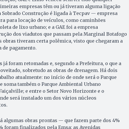
rimeiras empresas têm ou já tiveram alguma ligação
a Sobrado Cons­trução é ligada à Tecpav — empresa
ura para locação de veículos, como caminhões
leta de lixo urbano; e a GAE foi a empresa
rução dos viadutos que passam pela Marginal Botafogo
As obras tiveram certa polêmica, visto que chegaram a
ta de pagamento.
ras já foram retomadas e, segundo a Prefeitura, o que a
oveitado, sobretudo as obras de drenagem. Há dois
abalho atualmente: no início de onde será o Parque
e soma também o Parque Ambiental Urbano
içalville; e entre o Setor Novo Horizonte e o
onde será instalado um dos vários núcleos
tos.
á há algumas obras prontas — que fazem parte dos 4%
% foram finalizados pela Emsa: as Avenidas