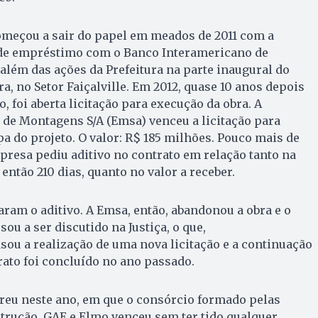
omeçou a sair do papel em meados de 2011 com a
 de empréstimo com o Banco Inter­americano de
 além das ações da Prefeitura na parte inaugural do
, no Setor Faiçalville. Em 2012, quase 10 anos depois
o, foi aberta licitação para execução da obra. A
de Montagens S/A (Emsa) venceu a licitação para
pa do projeto. O valor: R$ 185 milhões. Pouco mais de
presa pediu aditivo no contrato em relação tanto na
 então 210 dias, quanto no valor a receber.
aram o aditivo. A Emsa, então, abandonou a obra e o
sou a ser discutido na Justiça, o que,
ou a realização de uma nova licitação e a continuação
trato foi concluído no ano passado.
rreu neste ano, em que o consórcio formado pelas
rução, GAE e Elmo venceu sem ter tido qualquer