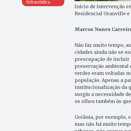
Urbanística
Início de intervenção e
Residencial Granville e
Marcos Nunes Carreir
Não faz muito tempo, as
cidades ain­da não se e
preocupação de incluir 
preservação ambiental e
verdes eram voltadas mai
população. Apenas a par
institucionalização da q
surgiu a necessidade de
os olhos também às que
Goiânia, por exemplo, s
mas não há muito tempo
urbanos, não apenas pa