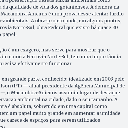
 da qualidade de vida dos goianienses. A demora na
Macambira-Anicuns é uma prova desse atentar tardio
-ambientais. A obra-projeto pode, em alguns pontos,
rovia Norte-Sul, obra Federal que existe há quase 30
o papel.
ão é um exagero, mas serve para mostrar que o
im como a Ferrovia Norte-Sul, tem uma importância
 precisa efetivamente funcionar.
é, em grande parte, conhecido: idealizado em 2003 pelo
ilson (PT) — atual presidente da Agência Municipal de
—, o Ma­cambira-Anicuns assumiu lugar de destaque
rvação ambiental na cidade, dado o seu tamanho. A
obra é absoluta, sobretudo em uma capital co­mo
o tem um papel muito grande em aumentar a umidade
que carece de espaços para serem utilizados
co.