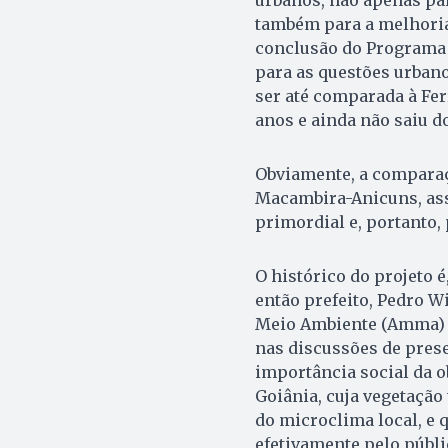
também para a melhoria
conclusão do Programa 
para as questões urbano
ser até comparada à Fer
anos e ainda não saiu d
Obviamente, a comparaç
Macambira-Anicuns, ass
primordial e, portanto,
O histórico do projeto 
então prefeito, Pedro W
Meio Am­biente (Amma) 
nas discussões de prese
im­portância social da 
Goiânia, cuja vegetaçã
do microclima local, e 
efetivamente pelo públi