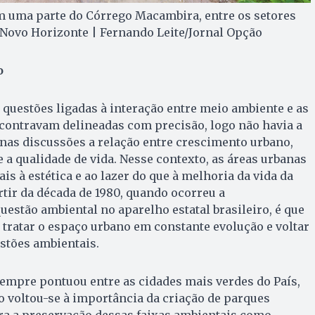
m uma parte do Córrego Macambira, entre os setores
 Novo Horizonte | Fernando Leite/Jornal Opção
o
 questões ligadas à interação entre meio am­biente e as
ncontravam delineadas com precisão, logo não havia a
nas discussões a relação entre crescimento urbano,
 a qualidade de vida. Nesse contexto, as áreas urbanas
s à estética e ao lazer do que à melhoria da vida da
tir da década de 1980, quando ocorreu a
uestão ambiental no aparelho estatal brasileiro, é que
 tratar o espaço urbano em constante evolução e voltar
stões ambientais.
empre pontuou entre as cidades mais verdes do País,
 voltou-se à importância da criação de parques
ra a preservação dessas faixas ambientais como