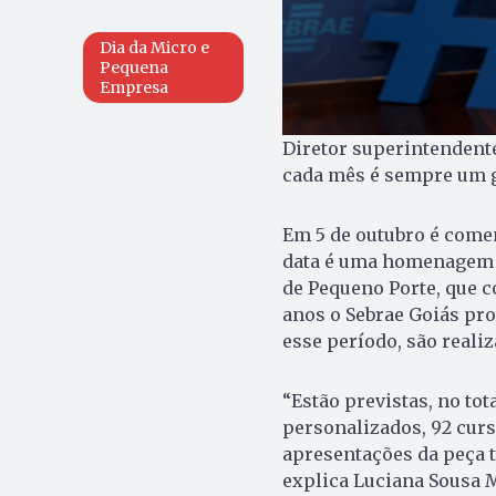
Dia da Micro e
Pequena
Empresa
Diretor superintendente
cada mês é sempre um g
Em 5 de outubro é come
data é uma homenagem à
de Pequeno Porte, que c
anos o Sebrae Goiás pr
esse período, são reali
“Estão previstas, no tot
personalizados, 92 curso
apresentações da peça te
explica Luciana Sousa 