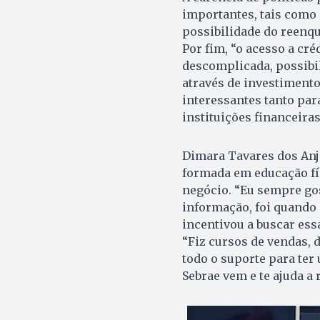
importantes, tais como 
possibilidade do reenq
Por fim, “o acesso a cré
descomplicada, possibi
através de investimento
interessantes tanto par
instituições financeiras
Dimara Tavares dos Anjo
formada em educação fí
negócio. “Eu sempre gos
informação, foi quando 
incentivou a buscar essa
“Fiz cursos de vendas, d
todo o suporte para ter
Sebrae vem e te ajuda a r