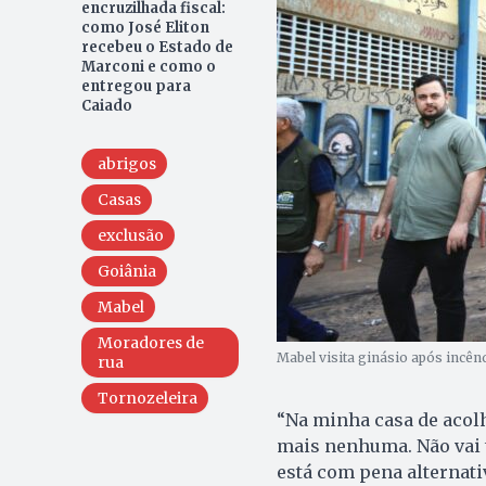
encruzilhada fiscal:
como José Eliton
recebeu o Estado de
Marconi e como o
entregou para
Caiado
abrigos
Casas
exclusão
Goiânia
Mabel
Moradores de
Mabel visita ginásio após incên
rua
Tornozeleira
“Na minha casa de acolh
mais nenhuma. Não vai te
está com pena alternati