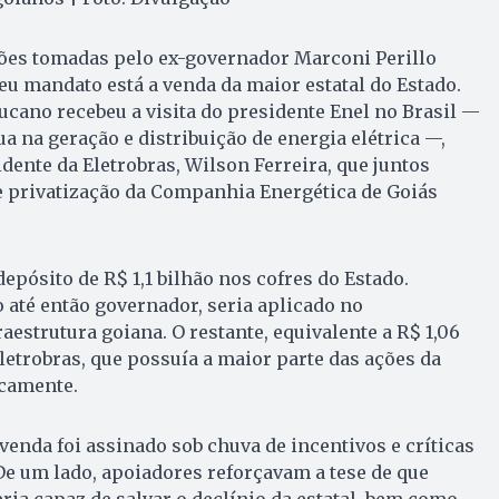
sões tomadas pelo ex-governador Marconi Perillo
seu mandato está a venda da maior estatal do Estado.
tucano recebeu a visita do presidente Enel no Brasil —
a na geração e distribuição de energia elétrica —,
idente da Eletrobras, Wilson Ferreira, que juntos
e privatização da Companhia Energética de Goiás
epósito de R$ 1,1 bilhão nos cofres do Estado.
 até então governador, seria aplicado no
aestrutura goiana. O restante, equivalente a R$ 1,06
Eletrobras, que possuía a maior parte das ações da
icamente.
venda foi assinado sob chuva de incentivos e críticas
De um lado, apoiadores reforçavam a tese de que
ia capaz de salvar o declínio da estatal, bem como