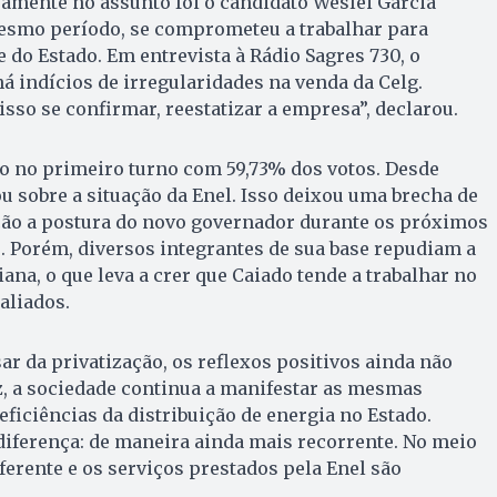
samente no assunto foi o candidato Weslei Garcia
mesmo período, se comprometeu a trabalhar para
 do Estado. Em entrevista à Rádio Sagres 730, o
á indícios de irregularidades na venda da Celg.
 isso se confirmar, reestatizar a empresa”, declarou.
to no primeiro turno com 59,73% dos votos. Desde
u sobre a situação da Enel. Isso deixou uma brecha de
ção a postura do novo governador durante os próximos
 Porém, diversos integrantes de sua base repudiam a
ana, o que leva a crer que Caiado tende a trabalhar no
aliados.
ar da privatização, os reflexos positivos ainda não
z, a sociedade continua a manifestar as mesmas
eficiências da distribuição de energia no Estado.
iferença: de maneira ainda mais recorrente. No meio
ferente e os serviços prestados pela Enel são