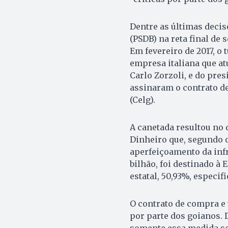
Dentre as últimas deci
(PSDB) na reta final de 
Em fevereiro de 2017, o 
empresa italiana que atu
Carlo Zorzoli, e do pres
assinaram o contrato d
(Celg).
A canetada resultou no d
Dinheiro que, segundo o
aperfeiçoamento da infr
bilhão, foi destinado à 
estatal, 50,93%, especif
O contrato de compra e 
por parte dos goianos. 
somente essa medida ser