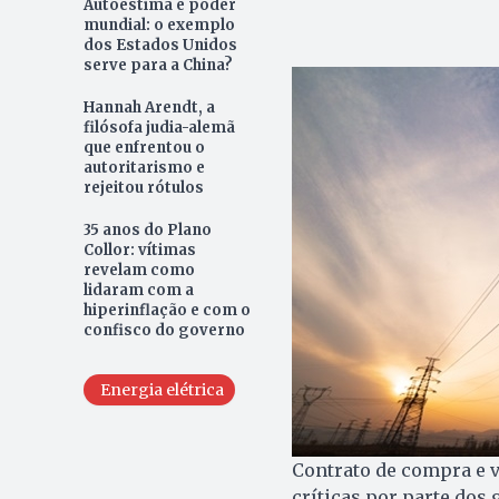
Autoestima e poder
mundial: o exemplo
dos Estados Unidos
serve para a China?
Hannah Arendt, a
filósofa judia-alemã
que enfrentou o
autoritarismo e
rejeitou rótulos
35 anos do Plano
Collor: vítimas
revelam como
lidaram com a
hiperinflação e com o
confisco do governo
Energia elétrica
Contrato de compra e v
críticas por parte dos