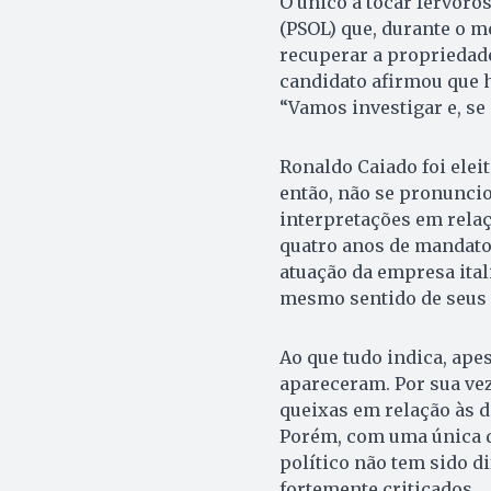
O único a tocar fervoro
(PSOL) que, durante o 
recuperar a propriedade
candidato afirmou que h
“Vamos investigar e, se
Ronaldo Caiado foi elei
então, não se pronuncio
interpretações em rela
quatro anos de mandato.
atuação da empresa itali
mesmo sentido de seus 
Ao que tudo indica, apes
apareceram. Por sua ve
queixas em relação às d
Porém, com uma única d
político não tem sido di
fortemente criticados.