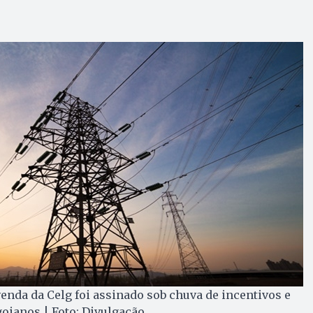
enda da Celg foi assinado sob chuva de incentivos e
 goianos
| Foto: Divulgação