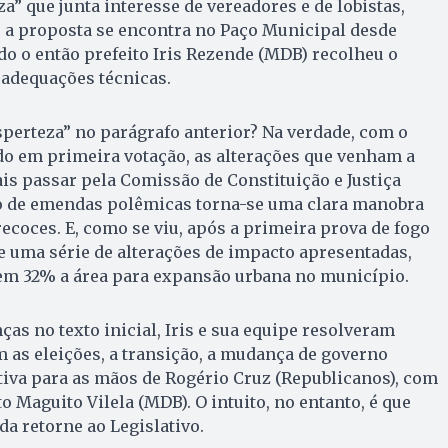
a” que junta interesse de vereadores e de lobistas,
 a proposta se encontra no Paço Municipal desde
o o então prefeito Iris Rezende (MDB) recolheu o
 adequações técnicas.
perteza” no parágrafo anterior? Na verdade, com o
do em primeira votação, as alterações que venham a
s passar pela Comissão de Constituição e Justiça
ção de emendas polêmicas torna-se uma clara manobra
recoces. E, como se viu, após a primeira prova de fogo
ve uma série de alterações de impacto apresentadas,
m 32% a área para expansão urbana no município.
as no texto inicial, Iris e sua equipe resolveram
m as eleições, a transição, a mudança de governo
itiva para as mãos de Rogério Cruz (Republicanos), com
to Maguito Vilela (MDB). O intuito, no entanto, é que
da retorne ao Legislativo.