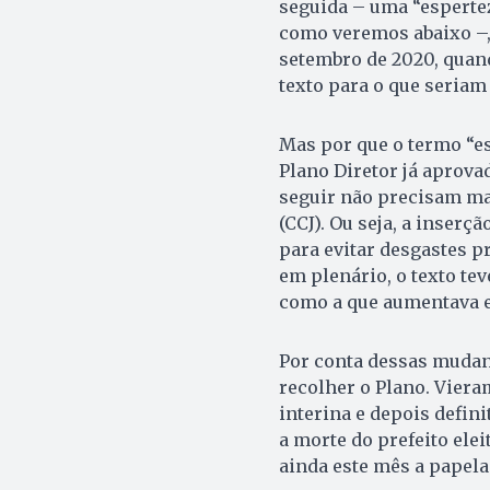
seguida – uma “espertez
como veremos abaixo –,
setembro de 2020, quand
texto para o que seriam
Mas por que o termo “es
Plano Diretor já aprova
seguir não precisam mai
(CCJ). Ou seja, a inser
para evitar desgastes p
em plenário, o texto te
como a que aumentava e
Por conta dessas mudanç
recolher o Plano. Viera
interina e depois defin
a morte do prefeito elei
ainda este mês a papela