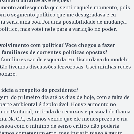
lsonaro durante as eleições?
timento antiesquerda que senti naquele momento, pois
om o segmento político que me desagradava e eu
ia seria uma boa. Foi uma possibilidade de mudança.
olítico, mas votei nele para a variação no poder.
nvolvimento com política? Você chegou a fazer
amiliares de correntes políticas opostas?
 familiares são de esquerda. Eu discordava do modelo
ntão tivemos discussões fervorosas. Usei minhas redes
sonaro.
 ideia a respeito do presidente?
m, do primeiro dia até os dias de hoje, com a falta de
 parte ambiental é deplorável. Houve aumento no
no Pantanal, retirada de recursos e pessoal do Ibama
ia. Na CPI, estamos vendo que ele menosprezou e riu
pessoa com o mínimo de senso crítico não poderia
demos cometer um erro, mas insistir nisso é muito