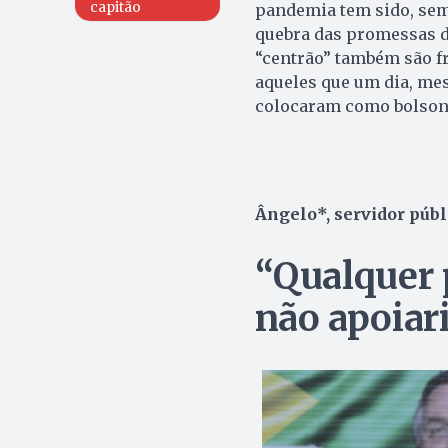
capitão
pandemia tem sido, sem 
quebra das promessas 
“centrão” também são f
aqueles que um dia, me
colocaram como bolsona
Ângelo*, servidor públ
“Qualquer 
não apoiar