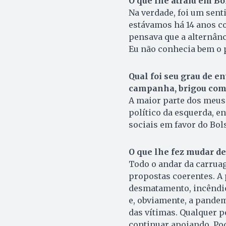
O que lhe atraiu em Bo
Na verdade, foi um sen
estávamos há 14 anos c
pensava que a alternânc
Eu não conhecia bem o p
Qual foi seu grau de e
campanha, brigou com f
A maior parte dos meus
político da esquerda, e
sociais em favor do Bol
O que lhe fez mudar de
Todo o andar da carruage
propostas coerentes. A
desmatamento, incêndio 
e, obviamente, a pandem
das vítimas. Qualquer 
continuar apoiando. Po