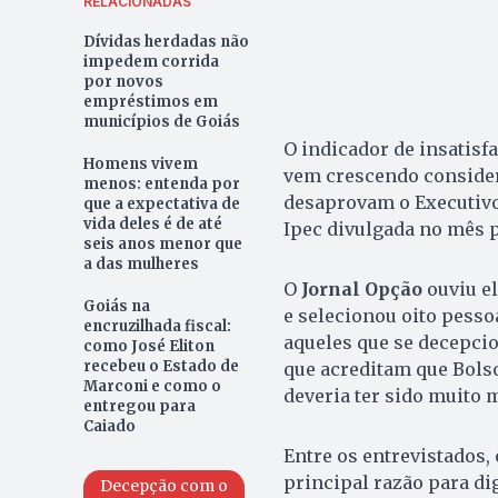
RELACIONADAS
Dívidas herdadas não
impedem corrida
por novos
empréstimos em
municípios de Goiás
O indicador de insatisf
Homens vivem
vem crescendo conside
menos: entenda por
desaprovam o Executivo
que a expectativa de
vida deles é de até
Ipec divulgada no mês 
seis anos menor que
a das mulheres
O
Jornal Opção
ouviu el
Goiás na
e selecionou oito pessoa
encruzilhada fiscal:
aqueles que se decepci
como José Eliton
recebeu o Estado de
que acreditam que Bolso
Marconi e como o
deveria ter sido muito m
entregou para
Caiado
Entre os entrevistados,
principal razão para di
Decepção com o