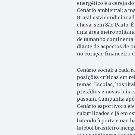
energético é a cereja d
Cenário ambiental: a ma
Brasil está condicionad
chuva, sem São Paulo. 
uma área metropolitana
de tamanho continental
diante de aspectos de p
no coração financeiro d
Cenário social: a cada r
posições críticas em re
temas. Escolas, hospita
presídios e novas leis 
passam. Campanha após 
Cenário esportivo: o ef
subutilizados e já em e
batendo à porta e não h
futebol brasileiro merg
atuais melhores jogador