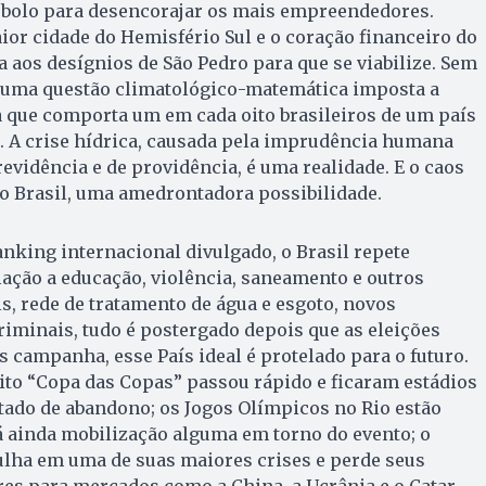
o bolo para desencorajar os mais empreendedores.
ior cidade do Hemisfério Sul e o coração financeiro do
a aos desígnios de São Pedro para que se viabilize. Sem
É uma questão climatológico-matemática imposta a
 que comporta um em cada oito brasileiros de um país
. A crise hídrica, causada pela imprudência humana
revidência e de providência, é uma realidade. E o caos
o Brasil, uma amedrontadora possibilidade.
anking internacional divulgado, o Brasil repete
lação a educação, violência, saneamento e outros
is, rede de tratamento de água e esgoto, novos
criminais, tudo é postergado depois que as eleições
campanha, esse País ideal é protelado para o futuro.
eito “Copa das Copas” passou rápido e ficaram estádios
stado de abandono; os Jogos Olímpicos no Rio estão
á ainda mobilização alguma em torno do evento; o
ulha em uma de suas maiores crises e perde seus
es para mercados como a China, a Ucrânia e o Catar.