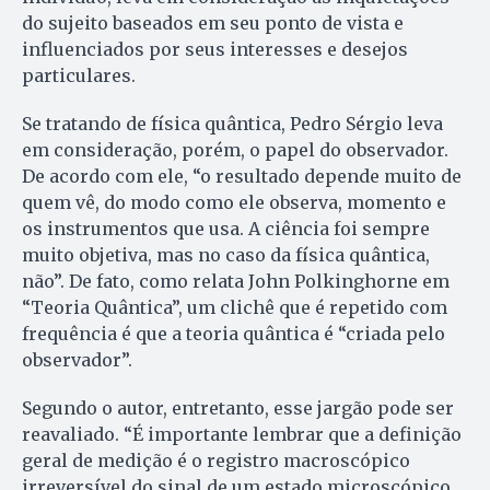
do sujeito baseados em seu ponto de vista e
influenciados por seus interesses e desejos
particulares.
Se tratando de física quântica, Pedro Sérgio leva
em consideração, po­rém, o papel do observador.
De a­cordo com ele, “o resultado depende muito de
quem vê, do modo co­mo ele observa, momento e
os instrumentos que usa. A ciência foi sem­pre
muito objetiva, mas no caso da física quântica,
não”. De fato, co­mo relata John Polkinghorne em
“Te­oria Quântica”, um clichê que é re­petido com
frequência é que a teoria quântica é “criada pelo
observador”.
Segundo o autor, entretanto, esse jargão pode ser
reavaliado. “É importante lembrar que a definição
geral de medição é o registro macroscópico
irreversível do sinal de um estado microscópico