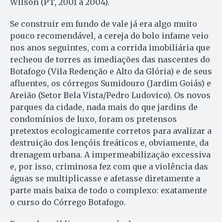
Wilson (PT, 2001 a 2004).
Se construir em fundo de vale já era algo muito
pouco recomendável, a cereja do bolo infame veio
nos anos seguintes, com a cor­rida imobiliária que
recheou de torres as imediações das nascentes do
Botafogo (Vila Reden­ção e Alto da Glória) e de seus
aflu­entes, os córregos Sumidouro (Jardim Goiás) e
Areião (Setor Be­la Vista/Pedro Ludovico). Os no­vos
parques da cidade, nada mais do que jardins de
condomínios de luxo, foram os pretensos
pretextos ecologicamente corretos para avalizar a
destruição dos lençóis freáticos e, obviamente, da
dre­nagem urbana. A impermeabilização excessiva
e, por isso, criminosa fez com que a violência das
águas se mul­tiplicasse e afetasse diretamente a
parte mais baixa de todo o complexo: exatamente
o curso do Córrego Botafogo.