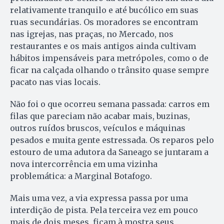
relativamente tranquilo e até bucólico em suas
ruas secundárias. Os mo­ra­dores se encontram
nas igrejas, nas praças, no Mercado, nos
restaurantes e os mais antigos ainda cultivam
hábitos impensáveis para metrópoles, co­mo o de
ficar na calçada olhando o trânsito quase sempre
pacato nas vias locais.
Não foi o que ocorreu semana passada: carros em
filas que pareciam não acabar mais, buzinas,
outros ruídos bruscos, veículos e máquinas
pesados e muita gente es­tres­sada. Os reparos pelo
estouro de uma adutora da Saneago se jun­taram a
nova intercorrência em uma vizinha
problemática: a Mar­ginal Botafogo.
Mais uma vez, a via expressa pas­sa por uma
interdição de pista. Pela terceira vez em pouco
mais de do­is meses, ficam à mostra seus