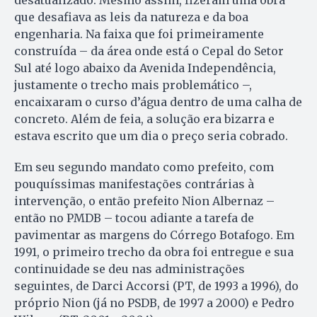
desatualizado. Mes­mo assim, fizeram uma obra
que de­safiava as leis da natureza e da boa
engenharia. Na faixa que foi primeiramente
construída – da área onde está o Cepal do Setor
Sul até logo abaixo da Ave­ni­da Independência,
justamente o trecho mais problemático –,
encaixaram o cur­so d’água dentro de uma calha de
concreto. Além de feia, a solução era bizarra e
estava escrito que um dia o preço seria cobrado.
Em seu segundo mandato como prefeito, com
pouquíssimas manifestações contrárias à
intervenção, o então prefeito Nion Alber­naz –
então no PMDB – tocou adiante a tarefa de
pavimentar as margens do Córrego Botafogo. Em
1991, o primeiro trecho da obra foi entregue e sua
continuidade se deu nas administrações
seguintes, de Darci Accorsi (PT, de 1993 a 1996), do
próprio Nion (já no PSDB, de 1997 a 2000) e Pedro