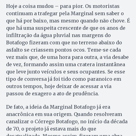
Hoje a coisa mudou – para pior. Os motoristas
continuam a trafegar pela Marginal sem saber o
que há por baixo, mas mesmo quando não chove. É
que há uma sus­peita crescente de que os anos de
infiltração da água pluvial nas mar­gens do
Botafogo fizeram com que no terreno abaixo do
as­fal­to se criassem pontos ocos. Teme-se cada
vez mais que, de uma hora para ou­tra, a via desabe
de vez, formando assim uma cratera instantânea
que leve junto veículos e seus ocupantes. Se esse
tipo de conversa já foi tido co­mo paranoico em
outros tempos, hoje deixar de acessar a via
passou de exagero a ato de prudência.
De fato, a ideia da Marginal Botafogo já era
anacrônica em sua origem. Quando resolveram
canalizar o Córrego Botafogo, no início da década
de 70, o projeto já estava mais do que