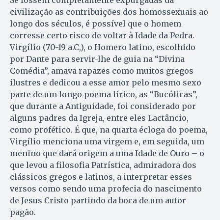
Se fossem completamente expurgadas da
civilização as contribuições dos homossexuais ao
longo dos séculos, é possível que o homem
corresse certo risco de voltar à Idade da Pedra.
Vir­gílio (70-19 a.C,), o Homero latino, escolhido
por Dante para servir-lhe de guia na “Divina
Comédia”, amava rapazes como muitos gregos
ilustres e dedicou a esse amor pelo mesmo sexo
parte de um longo poema lírico, as “Bucólicas”,
que durante a An­ti­gui­dade, foi considerado por
alguns padres da Igreja, entre eles Lactâncio,
como profético. É que, na quarta écloga do poema,
Virgílio menciona uma virgem e, em seguida, um
menino que dará origem a uma Idade de Ouro – o
que levou a filosofia Pa­trística, admiradora dos
clássicos gregos e latinos, a interpretar esses
versos como sendo uma profecia do nas­cimento
de Jesus Cristo partindo da boca de um autor
pagão.