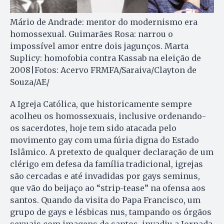
Mário de Andrade: mentor do modernismo era
homossexual. Guimarães Rosa: narrou o
impossível amor entre dois jagunços. Marta
Suplicy: homofobia contra Kassab na eleição de
2008|Fotos: Acervo FRMFA/Saraiva/Clayton de
Souza/AE/
A Igreja Católica, que historicamente sempre
acolheu os homossexuais, inclusive ordenando-
os sacerdotes, hoje tem sido atacada pelo
movimento gay com uma fúria digna do Estado
Islâmico. A pretexto de qualquer declaração de um
clérigo em defesa da família tradicional, igrejas
são cercadas e até invadidas por gays seminus,
que vão do beijaço ao “strip-tease” na ofensa aos
santos. Quando da visita do Papa Francisco, um
grupo de gays e lésbicas nus, tampando os órgãos
sexuais com imagens de santos, invadiu a Jornada