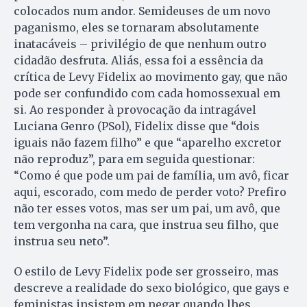
colocados num andor. Semideuses de um novo
paganismo, eles se tornaram absolutamente
inatacáveis – privilégio de que nenhum outro
cidadão desfruta. Aliás, essa foi a essência da
crítica de Levy Fidelix ao movimento gay, que não
pode ser confundido com cada homossexual em
si. Ao responder à provocação da intragável
Luciana Genro (PSol), Fidelix disse que “dois
iguais não fazem filho” e que “aparelho excretor
não reproduz”, para em seguida questionar:
“Como é que pode um pai de família, um avô, ficar
aqui, escorado, com medo de perder voto? Prefiro
não ter esses votos, mas ser um pai, um avô, que
tem vergonha na cara, que instrua seu filho, que
instrua seu neto”.
O estilo de Levy Fidelix pode ser grosseiro, mas
descreve a realidade do sexo biológico, que gays e
feministas insistem em negar quando lhes